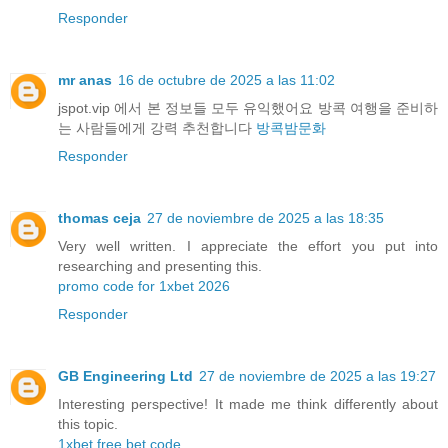
Responder
mr anas
16 de octubre de 2025 a las 11:02
jspot.vip 에서 본 정보들 모두 유익했어요 방콕 여행을 준비하
는 사람들에게 강력 추천합니다
방콕밤문화
Responder
thomas ceja
27 de noviembre de 2025 a las 18:35
Very well written. I appreciate the effort you put into
researching and presenting this.
promo code for 1xbet 2026
Responder
GB Engineering Ltd
27 de noviembre de 2025 a las 19:27
Interesting perspective! It made me think differently about
this topic.
1xbet free bet code