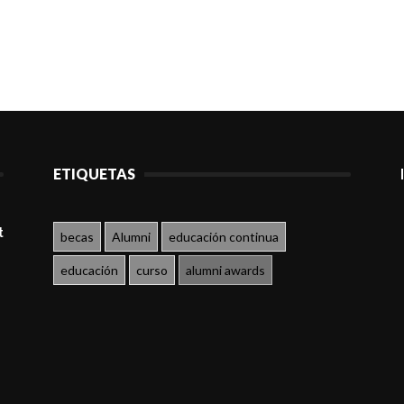
ETIQUETAS
t
becas
Alumni
educación continua
educación
curso
alumni awards