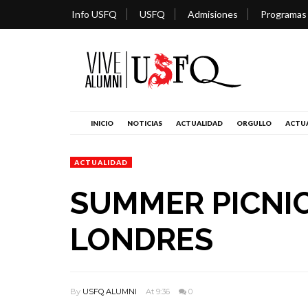
Info USFQ
USFQ
Admisiones
Programas
INICIO
NOTICIAS
ACTUALIDAD
ORGULLO
ACTUA
ACTUALIDAD
SUMMER PICNIC
LONDRES
By
USFQ ALUMNI
At 9:36
0