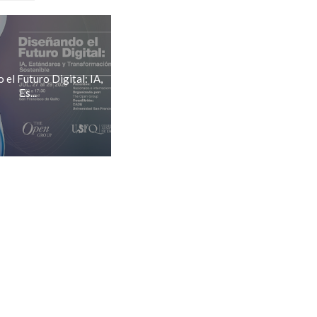
el Futuro Digital: IA,
Es...