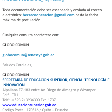
6mWHJNHYi5ZASNO8vI_?usp=sharing
Toda documentación debe ser escaneada y enviada al correo
electrónico:
becascooperacion@gmail.com
hasta la fecha
máxima de postulación.
Cualquier consulta contáctese con
:
GLOBO COMUN
globocomun@senescyt.gob.ec
Saludos Cordiales,
GLOBO COMÚN
SECRETARÍA DE EDUCACIÓN SUPERIOR, CIENCIA, TECNOLOGÍA E
INNOVACIÓN
Alpallana E7-183 entre Av. Diego de Almagro y Whymper,
Edif.
IFTH
Telf.: +(593 2) 3934300 Ext. 1737
www.educacionsuperior.gob.ec
Código Postal: 170516 / Quito – Ecuador