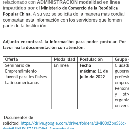
relacionado con
ADMINISTRACIÓN modalidad en línea
impartidos por el
Ministerio de Comercio de la República
A
su vez se solicita de la manera más cordial
Popular China
.
compartan esta información con los servidores que formen
parte de la Institución.
Adjunto encontrará la información para poder postular
. Por
favor lea la documentación con atención.
Oferta
Modalidad
Postulación
Grupo 
Seminario de
En línea
Fecha
Ciuda
Emprendimiento
máxima:
11 de
guberna
Juvenil para los Países
julio de 2022
profes
Latinoamericanos
empres
Persona
y otr
organ
univers
Documentos de
solicitud:
https://drive.google.com/drive/folders/1Mi03dZpn5S6c-