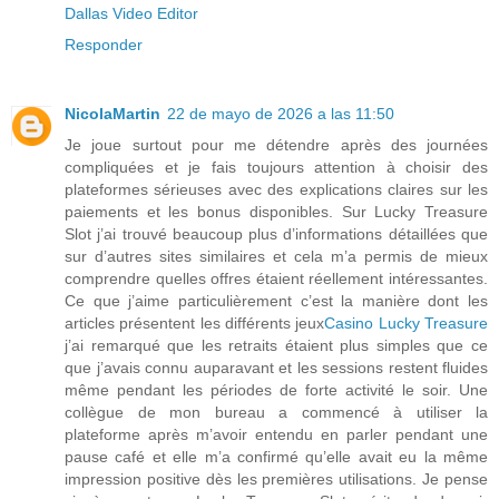
Dallas Video Editor
Responder
NicolaMartin
22 de mayo de 2026 a las 11:50
Je joue surtout pour me détendre après des journées
compliquées et je fais toujours attention à choisir des
plateformes sérieuses avec des explications claires sur les
paiements et les bonus disponibles. Sur Lucky Treasure
Slot j’ai trouvé beaucoup plus d’informations détaillées que
sur d’autres sites similaires et cela m’a permis de mieux
comprendre quelles offres étaient réellement intéressantes.
Ce que j’aime particulièrement c’est la manière dont les
articles présentent les différents jeux
Casino Lucky Treasure
j’ai remarqué que les retraits étaient plus simples que ce
que j’avais connu auparavant et les sessions restent fluides
même pendant les périodes de forte activité le soir. Une
collègue de mon bureau a commencé à utiliser la
plateforme après m’avoir entendu en parler pendant une
pause café et elle m’a confirmé qu’elle avait eu la même
impression positive dès les premières utilisations. Je pense