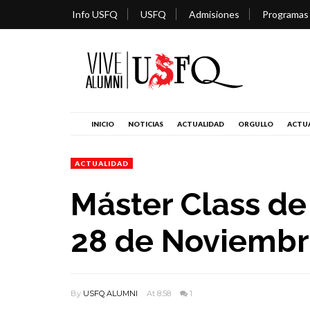
Info USFQ
USFQ
Admisiones
Programas
INICIO
NOTICIAS
ACTUALIDAD
ORGULLO
ACTUA
ACTUALIDAD
Máster Class de 
28 de Noviembr
By
USFQ ALUMNI
At 8:58
1