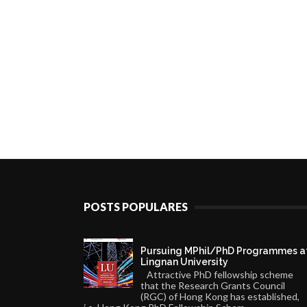
POSTS POPULARES
Pursuing MPhil/PhD Programmes a
Lingnan University
Attractive PhD fellowship scheme
that the Research Grants Council
(RGC) of Hong Kong has established,