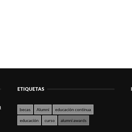
ETIQUETAS
t
becas
Alumni
educación continua
educación
curso
alumni awards