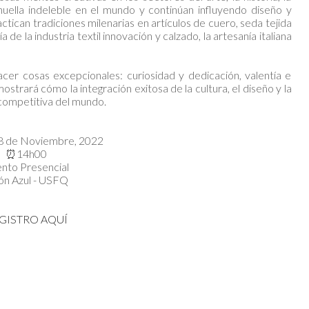
a huella indeleble en el mundo y continúan influyendo diseño y
tican tradiciones milenarias en artículos de cuero, seda tejida
a de la industria textil innovación y calzado, la artesanía italiana
cer cosas excepcionales: curiosidad y dedicación, valentía e
ostrará cómo la integración exitosa de la cultura, el diseño y la
y competitiva del mundo.
8 de Noviembre, 2022
⏰14h00
nto Presencial
ón Azul - USFQ
GISTRO AQUÍ