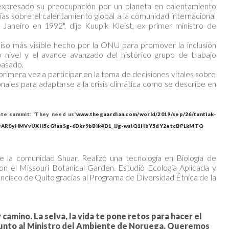
expresado su preocupación por un planeta en calentamiento
ias sobre el calentamiento global a la comunidad internacional
Janeiro en 1992", dijo Kuupik Kleist, ex primer ministro de
so más visible hecho por la ONU para promover la inclusión
o nivel y el avance avanzado del histórico grupo de trabajo
pasado.
rimera vez a participar en la toma de decisiones vitales sobre
nales para adaptarse a la crisis climática como se describe en
ate summit: 'They need us'
www.theguardian.com/world/2019/sep/26/tuntiak-
id=IwAR0yHMVvUXH5cGfanSg-6Dkr9bBik4D1_lJg-wsiQ1HbY5dY2etcBPLkMTQ
de la comunidad Shuar. Realizó una tecnología en Biología de
 el Missouri Botanical Garden. Estudió Ecología Aplicada y
ncisco de Quito gracias al Programa de Diversidad Étnica de la
 camino. La selva, la vida te pone retos para hacer el
Junto al Ministro del Ambiente de Noruega. Queremos