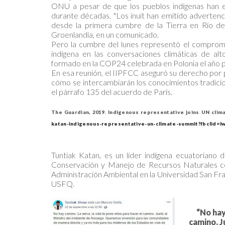
ONU a pesar de que los pueblos indígenas han 
durante décadas. "Los inuit han emitido advertenc
desde la primera cumbre de la Tierra en Río de 
Groenlandia, en un comunicado.
Pero la cumbre del lunes representó el compromi
indígena en las conversaciones climáticas de alt
formado en la COP24 celebrada en Polonia el año 
En esa reunión, el IIPFCC aseguró su derecho por p
cómo se intercambiarán los conocimientos tradicio
el párrafo 135 del acuerdo de París.
The Guardian, 2019. Indigenous representative joins UN clim
katan-indigenous-representative-un-climate-summit?fbcl
Tuntiak Katan, es un líder indígena ecuatoriano 
Conservación y Manejo de Recursos Naturales con
Administración Ambiental en la Universidad San Fra
USFQ.
“No hay
camino. 