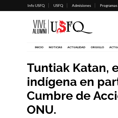
Info USFQ
USFQ
Admisiones
Programas
INICIO
NOTICIAS
ACTUALIDAD
ORGULLO
ACTUA
Tuntiak Katan, e
indígena en part
Cumbre de Acció
ONU.