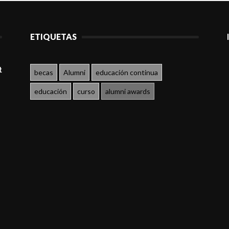
ETIQUETAS
t
becas
Alumni
educación continua
educación
curso
alumni awards