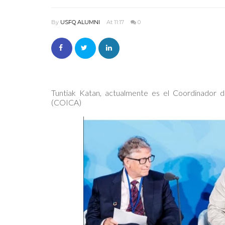
By
USFQ ALUMNI
At 11:17
0
Tuntiak Katan, actualmente es el Coordinador 
(COICA)