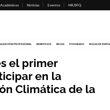
 Académicos
Noticias
Eventos
MiUSFQ
LIZACIÓN PROFESIONAL
BENEFICIOS
BECAS
POSGRADO
BOLSA DE EMPL
s el primer
icipar en la
n Climática de la