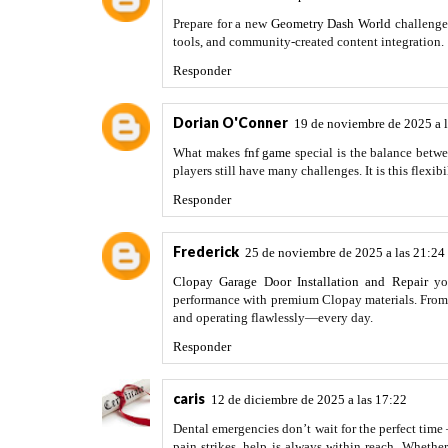
Prepare for a new
Geometry Dash World
challenge
tools, and community-created content integration.
Responder
Dorian O'Conner
19 de noviembre de 2025 a 
What makes
fnf game
special is the balance betwe
players still have many challenges. It is this flexi
Responder
Frederick
25 de noviembre de 2025 a las 21:24
Clopay Garage Door Installation and Repair
you
performance with premium Clopay materials. From pre
and operating flawlessly—every day.
Responder
caris
12 de diciembre de 2025 a las 17:22
Dental emergencies don’t wait for the perfect time
pain strikes, help is always within reach. Whethe