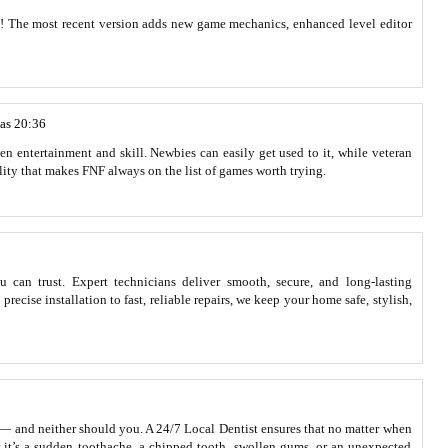
! The most recent version adds new game mechanics, enhanced level editor
las 20:36
en entertainment and skill. Newbies can easily get used to it, while veteran
bility that makes FNF always on the list of games worth trying.
 can trust. Expert technicians deliver smooth, secure, and long-lasting
cise installation to fast, reliable repairs, we keep your home safe, stylish,
 — and neither should you. A 24/7 Local Dentist ensures that no matter when
r it’s a sudden toothache, a chipped tooth, swollen gums, or an unexpected