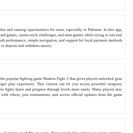
n and earning opportunities for users, especially in Pakistan. In this app,
card games, casino‑style challenges, and mini‑games while trying to win real
ooth performance, simple navigation, and support for local payment methods
t to deposit and withdraw money.
the popular fighting game Shadow Fight 2 that gives players unlocked gear,
ronger play experience. This version can let you access powerful weapons,
n fights faster and progress through levels more easily. Many players also
with others, join tournaments, and access official updates from the game
ty of games available to users. From quick-play options to more strategic