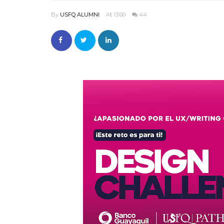
By
USFQ ALUMNI
At 13:00
44