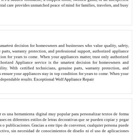
ntal care provides unmatched peace of mind for families, travelers, and busy
smartest decision for homeowners and businesses who value quality, safety,
ne parts, warranty protection, and professional support, authorized appliance
tion for years to come. When your appliances matter, trust only authorized
thorized Appliance service is the smartest decision for homeowners and
ility. With certified technicians, genuine parts, warranty protection, and
s ensure your appliances stay in top condition for years to come. When your
r dependable results.
Exceptional Wolf Appliance Repair
r
es una herramienta digital muy popular para personalizar textos de forma
rases en diferentes estilos de letras decorativas que se pueden copiar y pegar
as o publicaciones. Gracias a este tipo de conversor, cualquier persona puede
activo, sin necesidad de conocimientos de diseño ni el uso de aplicaciones