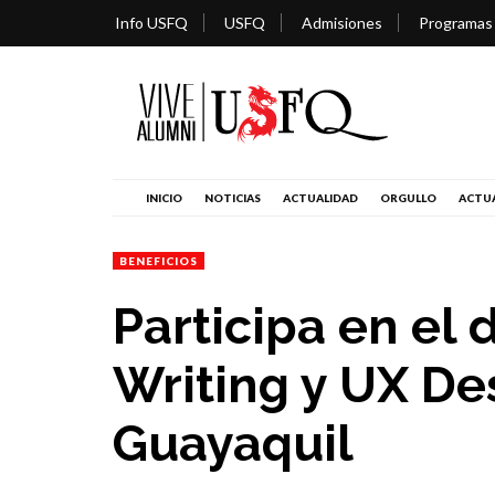
Info USFQ
USFQ
Admisiones
Programas
INICIO
NOTICIAS
ACTUALIDAD
ORGULLO
ACTUA
BENEFICIOS
Participa en el 
Writing y UX De
Guayaquil