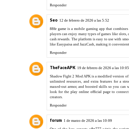
Responder
Seo
12 de febrero de 2026 a las 5:52
88fe game
is a mobile gaming app that combines fu
players can enjoy many types of games like slots, 
cash rewards. The platform is easy to use with sm
like Easypaisa and JazzCash, making it convenien
Responder
TheFaceAPK
19 de febrero de 2026 a las 10:05
Shadow Fight 2 Mod APK is a modified version of 
unlimited resources, and extra features for a st
maxed‑out armor, and boosted skills so you can wi
look for the
play online official page
to connect 
creators.
Responder
forum
1 de marzo de 2026 a las 10:09
One of the key aspects of
ht777 win
is the varie