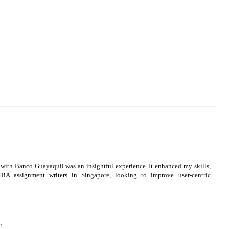
ith Banco Guayaquil was an insightful experience. It enhanced my skills,
MBA assignment writers in Singapore
, looking to improve user-centric
41