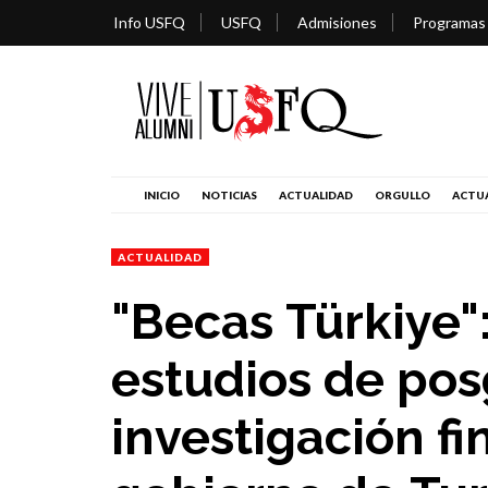
Info USFQ
USFQ
Admisiones
Programas
INICIO
NOTICIAS
ACTUALIDAD
ORGULLO
ACTUA
ACTUALIDAD
"Becas Türkiye"
estudios de pos
investigación fi