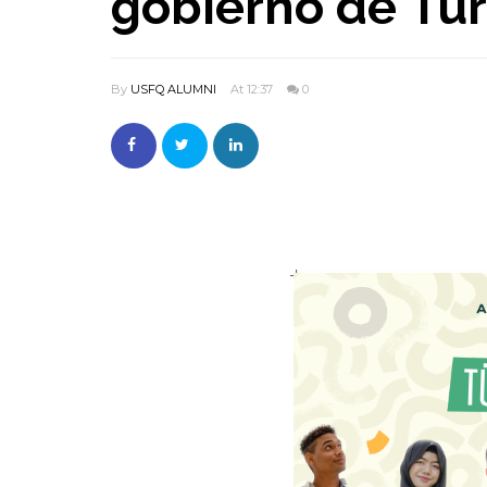
gobierno de Tu
By
USFQ ALUMNI
At 12:37
0