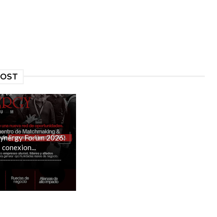
POST
Synergy Forum 2026:
conexion...