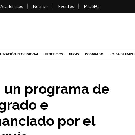
 Académicos
Noticias
Eventos
MiUSFQ
LIZACIÓN PROFESIONAL
BENEFICIOS
BECAS
POSGRADO
BOLSA DE EMPL
: un programa de
grado e
nanciado por el