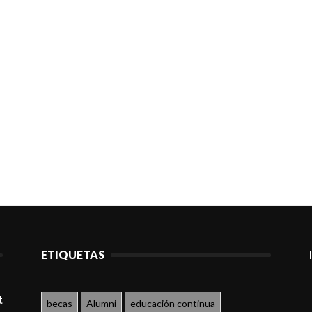
ETIQUETAS
t
becas
Alumni
educación continua