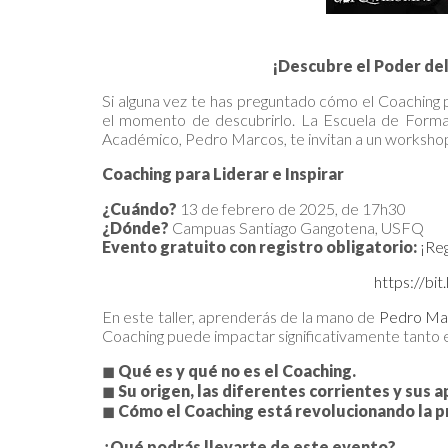
¡Descubre el Poder del
Si alguna vez te has preguntado cómo el Coaching 
el momento de descubrirlo. La Escuela de Formac
Académico, Pedro Marcos, te invitan a un workshop
Coaching para Liderar e Inspirar
¿Cuándo?
13 de febrero de 2025, de 17h30
¿Dónde?
Campuas Santiago Gangotena, USFQ
Evento gratuito con registro obligatorio:
¡Reg
https://bi
En este taller, aprenderás de la mano de
Pedro Ma
Coaching puede impactar significativamente tanto e
◼
Qué es y qué no es el Coaching.
◼
Su origen, las diferentes corrientes y sus a
◼
Cómo el Coaching está revolucionando la pro
¿Qué podrás llevarte de este evento?