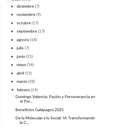
diciembre
(7)
►
noviembre
(9)
►
octubre
(17)
►
septiembre
(17)
►
agosto
(14)
►
julio
(7)
►
junio
(21)
►
mayo
(14)
►
abril
(13)
►
marzo
(28)
►
febrero
(19)
▼
Domingo Valencia: Pasión y Perseverancia en
el Per...
Beneficios Galápagos 2025
De lo Molecular a lo Social: IA Transformando
la C...