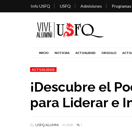
Info USFQ
USFQ
Admisiones
Programas
INICIO
NOTICIAS
ACTUALIDAD
ORGULLO
ACTUA
ACTUALIDAD
¡Descubre el Po
para Liderar e I
By
USFQ ALUMNI
At 8:08
1