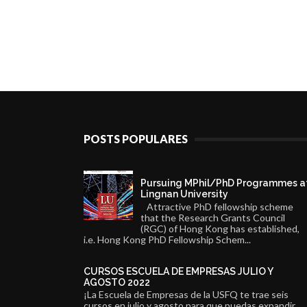
POSTS POPULARES
Pursuing MPhil/PhD Programmes a
Lingnan University
Attractive PhD fellowship scheme
that the Research Grants Council
(RGC) of Hong Kong has established,
i.e. Hong Kong PhD Fellowship Schem...
CURSOS ESCUELA DE EMPRESAS JULIO Y
AGOSTO 2022
¡La Escuela de Empresas de la USFQ te trae seis
cursos en julio y agosto para que puedas expandir