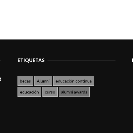
ETIQUETAS
t
becas
Alumni
educación continua
educación
curso
alumni awards