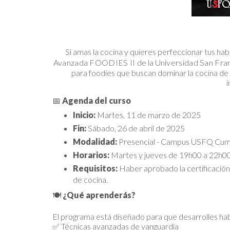
Si amas la cocina y quieres perfeccionar tus hab
Avanzada FOODIES II
de la
Universidad San Fra
para foodies que buscan dominar la cocina de 
i
📅
Agenda del curso
Inicio:
Martes, 11 de marzo de 2025
Fin:
Sábado, 26 de abril de 2025
Modalidad:
Presencial - Campus USFQ Cu
Horarios:
Martes y jueves de 19h00 a 22h0
Requisitos:
Haber aprobado la certificació
de cocina.
🍽️
¿Qué aprenderás?
El programa está diseñado para que desarrolles ha
✅ Técnicas avanzadas de vanguardia