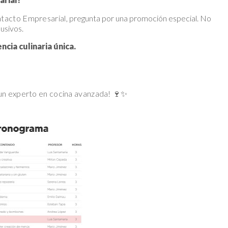
ntacto Empresarial
, pregunta por una promoción especial. No
usivos.
ncia culinaria única.
 un experto en cocina avanzada!
🍷✨