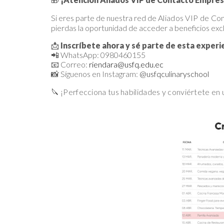
Si eres parte de nuestra red de
Aliados VIP de Co
pierdas la oportunidad de acceder a beneficios excl
📩
Inscríbete ahora y sé parte de esta experie
📲 WhatsApp: 0980460155
📧 Correo:
riendara@usfq.edu.ec
📸 Síguenos en Instagram:
@usfqculinaryschool
🔪
¡Perfecciona tus habilidades y conviértete en