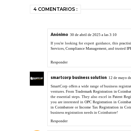
4 COMENTARIOS :
Anónimo
30 de abril de 2025 a las 3:10
If you're looking for expert guidance, this
practi
Services
,
Compliance Management
, and trusted
IP
Responder
smartcorp business solution
12 de mayo de
SmartCorp offers a wide range of business registrat
ventures. From
Trademark Registration in Coimba
the essential steps. They also excel in
Patent Regi
you are interested in
OPC Registration in Coimba
in Coimbatore
or
Income Tax Registration in Coi
business registration needs in Coimbatore!
Responder