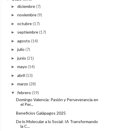
diciembre
(7)
►
noviembre
(9)
►
octubre
(17)
►
septiembre
(17)
►
agosto
(14)
►
julio
(7)
►
junio
(21)
►
mayo
(14)
►
abril
(13)
►
marzo
(28)
►
febrero
(19)
▼
Domingo Valencia: Pasión y Perseverancia en
el Per...
Beneficios Galápagos 2025
De lo Molecular a lo Social: IA Transformando
la C...