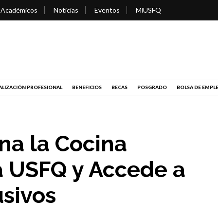
 Académicos
Noticias
Eventos
MiUSFQ
LIZACIÓN PROFESIONAL
BENEFICIOS
BECAS
POSGRADO
BOLSA DE EMPL
ina la Cocina
a USFQ y Accede a
usivos