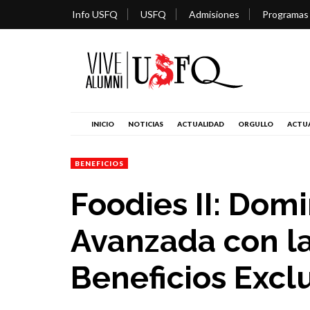
Info USFQ
USFQ
Admisiones
Programas
INICIO
NOTICIAS
ACTUALIDAD
ORGULLO
ACTUA
BENEFICIOS
Foodies II: Dom
Avanzada con l
Beneficios Excl