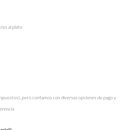
res al plato
impuestos)
, pero contamos con diversas opciones de pago y
erencia
arial!