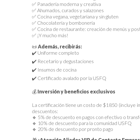
✅ Panadería moderna y creativa
✅ Ahumados, curados y salazones
✅ Cocina vegana, vegetariana y sin gluten
✅ Chocolatería y bombonería
✅ Cocina de restaurante: creación de menús y post
✅ ¡Y mucho más!
📜
Además, recibirás:
✔️ Uniforme completo
✔️ Recetario y degustaciones
✔️ Insumos de cocina
✔️ Certificado avalado por la USFQ
💰
Inversión y beneficios exclusivos
La certificación tiene un costo de
$1850 (incluye 
descuentos:
🔹 5% de descuento en pagos con efectivo o transf
🔹 10% de descuento para la comunidad USFQ
🔹 20% de descuento por pronto pago
🎁
¡Atención Aliados VIP de Contacto Empres