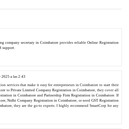
sing company secretary in Coimbatore
provides reliable
Online Registration
R support
.
 2025 a las 2:43
ion services that make it easy for entrepreneurs in Coimbatore to start their
tore
to
Private Limited Company Registration in Coimbatore
, they cover all
stration in Coimbatore
and
Partnership Firm Registration in Coimbatore
. If
tore
,
Nidhi Company Registration in Coimbatore
, or need
GST Registration
mbatore
, they are the go-to experts. I highly recommend SmartCorp for any