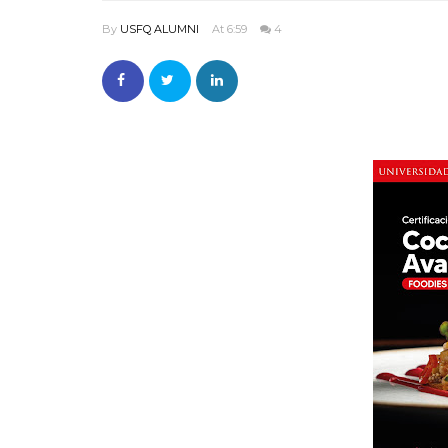
By
USFQ ALUMNI
At 6:59
4