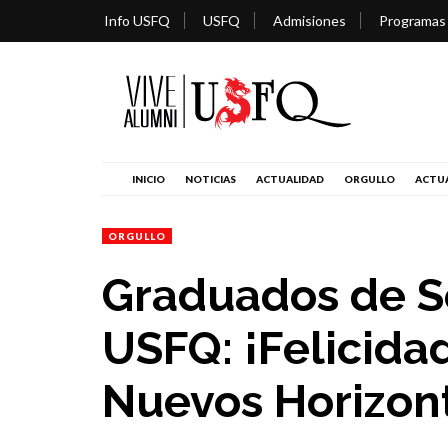
Info USFQ
USFQ
Admisiones
Programas
INICIO
NOTICIAS
ACTUALIDAD
ORGULLO
ACTUA
ORGULLO
Graduados de S
USFQ: ¡Felicida
Nuevos Horizon