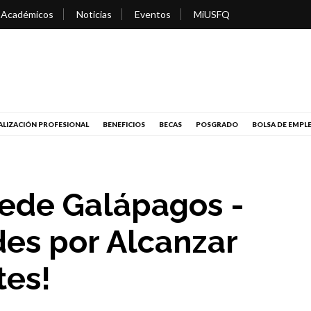
 Académicos
Noticias
Eventos
MiUSFQ
LIZACIÓN PROFESIONAL
BENEFICIOS
BECAS
POSGRADO
BOLSA DE EMPL
ede Galápagos -
des por Alcanzar
tes!