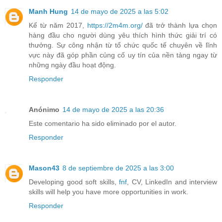
Manh Hung
14 de mayo de 2025 a las 5:02
Kể từ năm 2017,
https://2m4m.org/
đã trở thành lựa chọn
hàng đầu cho người dùng yêu thích hình thức giải trí có
thưởng. Sự công nhận từ tổ chức quốc tế chuyên về lĩnh
vực này đã góp phần củng cố uy tín của nền tảng ngay từ
những ngày đầu hoạt động.
Responder
Anónimo
14 de mayo de 2025 a las 20:36
Este comentario ha sido eliminado por el autor.
Responder
Mason43
8 de septiembre de 2025 a las 3:00
Developing good soft skills,
fnf
, CV, LinkedIn and interview
skills will help you have more opportunities in work.
Responder