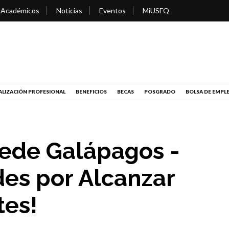
 Académicos
Noticias
Eventos
MiUSFQ
LIZACIÓN PROFESIONAL
BENEFICIOS
BECAS
POSGRADO
BOLSA DE EMPL
ede Galápagos -
des por Alcanzar
tes!