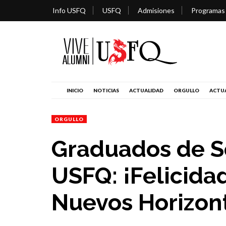
Info USFQ
USFQ
Admisiones
Programas
INICIO
NOTICIAS
ACTUALIDAD
ORGULLO
ACTUA
ORGULLO
Graduados de S
USFQ: ¡Felicida
Nuevos Horizon