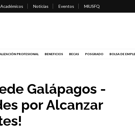
 Académicos
Noticias
Eventos
MiUSFQ
LIZACIÓN PROFESIONAL
BENEFICIOS
BECAS
POSGRADO
BOLSA DE EMPL
ede Galápagos -
des por Alcanzar
tes!