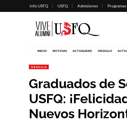
Info USFQ
USFQ
Admisiones
Programas
INICIO
NOTICIAS
ACTUALIDAD
ORGULLO
ACTUA
ORGULLO
Graduados de S
USFQ: ¡Felicida
Nuevos Horizon