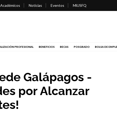
 Académicos
Noticias
Eventos
MiUSFQ
LIZACIÓN PROFESIONAL
BENEFICIOS
BECAS
POSGRADO
BOLSA DE EMPL
ede Galápagos -
des por Alcanzar
tes!