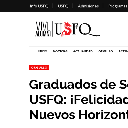
Info USFQ
USFQ
Admisiones
Programas
INICIO
NOTICIAS
ACTUALIDAD
ORGULLO
ACTUA
ORGULLO
Graduados de S
USFQ: ¡Felicida
Nuevos Horizon