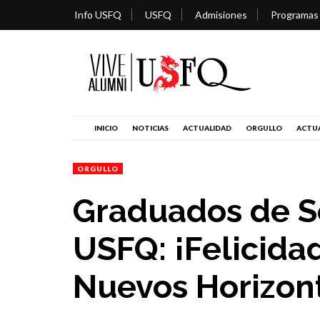
Info USFQ
USFQ
Admisiones
Programas
INICIO
NOTICIAS
ACTUALIDAD
ORGULLO
ACTUA
ORGULLO
Graduados de S
USFQ: ¡Felicida
Nuevos Horizon