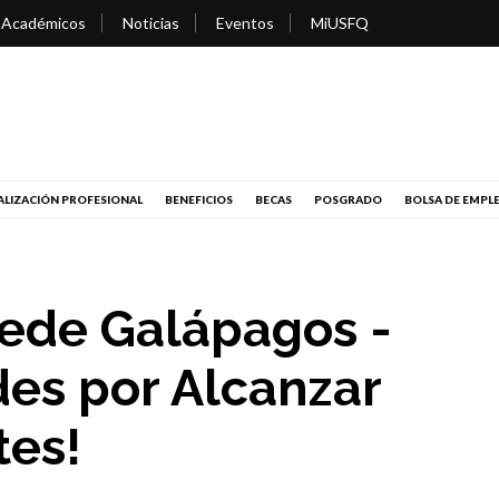
 Académicos
Noticias
Eventos
MiUSFQ
LIZACIÓN PROFESIONAL
BENEFICIOS
BECAS
POSGRADO
BOLSA DE EMPL
ede Galápagos -
des por Alcanzar
tes!