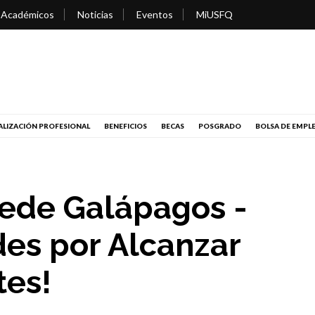
 Académicos
Noticias
Eventos
MiUSFQ
LIZACIÓN PROFESIONAL
BENEFICIOS
BECAS
POSGRADO
BOLSA DE EMPL
ede Galápagos -
des por Alcanzar
tes!