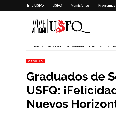
Info USFQ
USFQ
Admisiones
Programas
INICIO
NOTICIAS
ACTUALIDAD
ORGULLO
ACTUA
ORGULLO
Graduados de S
USFQ: ¡Felicida
Nuevos Horizon