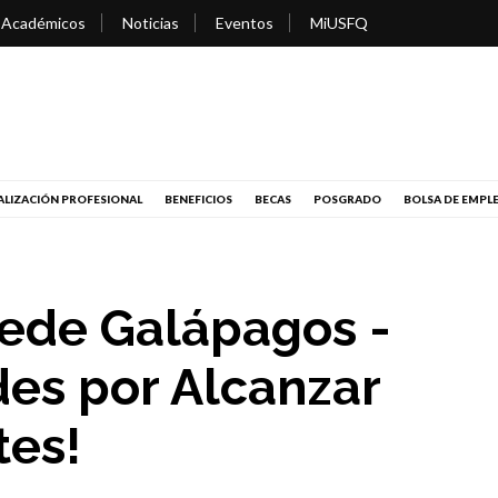
 Académicos
Noticias
Eventos
MiUSFQ
LIZACIÓN PROFESIONAL
BENEFICIOS
BECAS
POSGRADO
BOLSA DE EMPL
ede Galápagos -
des por Alcanzar
tes!