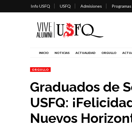
Info USFQ
USFQ
Admisiones
Programas
INICIO
NOTICIAS
ACTUALIDAD
ORGULLO
ACTUA
ORGULLO
Graduados de S
USFQ: ¡Felicida
Nuevos Horizon