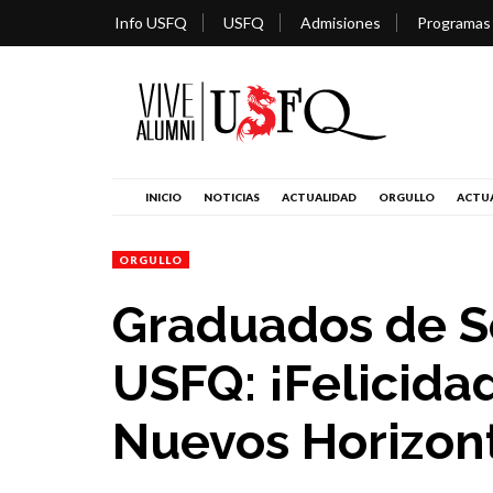
Info USFQ
USFQ
Admisiones
Programas
INICIO
NOTICIAS
ACTUALIDAD
ORGULLO
ACTUA
ORGULLO
Graduados de S
USFQ: ¡Felicida
Nuevos Horizon