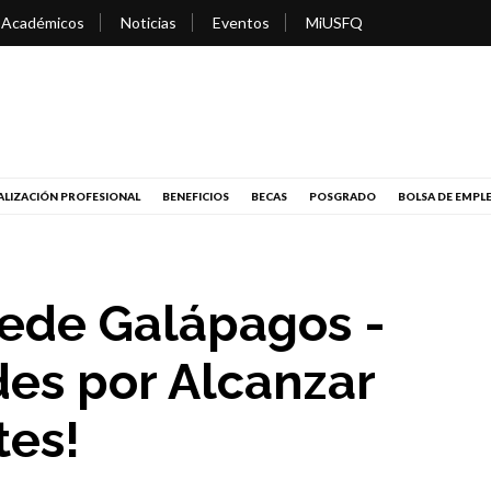
 Académicos
Noticias
Eventos
MiUSFQ
LIZACIÓN PROFESIONAL
BENEFICIOS
BECAS
POSGRADO
BOLSA DE EMPL
ede Galápagos -
des por Alcanzar
tes!