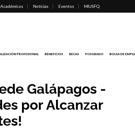
 Académicos
Noticias
Eventos
MiUSFQ
LIZACIÓN PROFESIONAL
BENEFICIOS
BECAS
POSGRADO
BOLSA DE EMPL
ede Galápagos -
des por Alcanzar
tes!