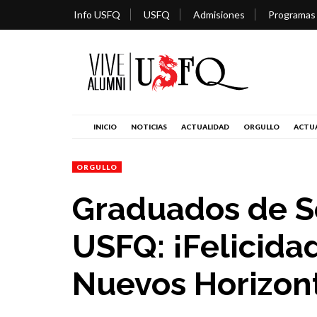
Info USFQ
USFQ
Admisiones
Programas
INICIO
NOTICIAS
ACTUALIDAD
ORGULLO
ACTUA
ORGULLO
Graduados de S
USFQ: ¡Felicida
Nuevos Horizon