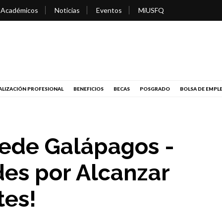
 Académicos
Noticias
Eventos
MiUSFQ
LIZACIÓN PROFESIONAL
BENEFICIOS
BECAS
POSGRADO
BOLSA DE EMPL
ede Galápagos -
des por Alcanzar
tes!