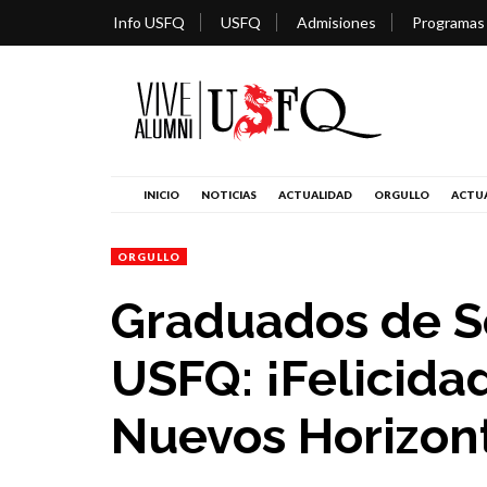
Info USFQ
USFQ
Admisiones
Programas
INICIO
NOTICIAS
ACTUALIDAD
ORGULLO
ACTUA
ORGULLO
Graduados de S
USFQ: ¡Felicida
Nuevos Horizon