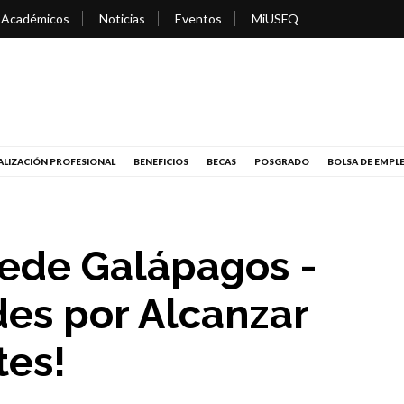
 Académicos
Noticias
Eventos
MiUSFQ
LIZACIÓN PROFESIONAL
BENEFICIOS
BECAS
POSGRADO
BOLSA DE EMPL
ede Galápagos -
des por Alcanzar
tes!