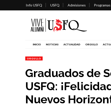
Info USFQ
USFQ
Admisiones
Programas
INICIO
NOTICIAS
ACTUALIDAD
ORGULLO
ACTUA
ORGULLO
Graduados de S
USFQ: ¡Felicida
Nuevos Horizon