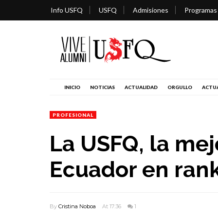
Info USFQ
USFQ
Admisiones
Programas
INICIO
NOTICIAS
ACTUALIDAD
ORGULLO
ACTUA
PROFESIONAL
La USFQ, la mej
Ecuador en rank
By
Cristina Noboa
At 17:36
1