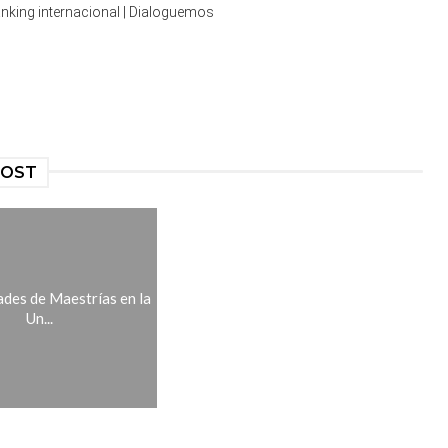
anking internacional | Dialoguemos
POST
des de Maestrías en la
Un...