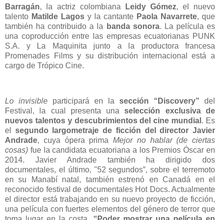
Barragán
, la actriz colombiana
Leidy Gómez
, el nuevo
talento
Matilde Lagos
y la cantante
Paola Navarrete
, que
también ha contribuido a la
banda sonora
. La película es
una coproducción entre las empresas ecuatorianas PUNK
S.A. y La Maquinita junto a la productora francesa
Promenades Films y su distribución internacional está a
cargo de Trópico Cine.
Lo invisible
participará en la
sección “Discovery”
del
Festival, la cual presenta una
selección exclusiva de
nuevos talentos y descubrimientos del cine mundial
. Es
el
segundo largometraje de ficción del director Javier
Andrade
, cuya ópera prima
Mejor no hablar (de ciertas
cosas)
fue la candidata ecuatoriana a los Premios Óscar en
2014. Javier Andrade también ha dirigido dos
documentales, el último, "52 segundos”, sobre el terremoto
en su Manabí natal, también estrenó en Canadá en el
reconocido festival de documentales Hot Docs. Actualmente
el director está trabajando en su nuevo proyecto de ficción,
una película con fuertes elementos del género de terror que
toma lugar en la costa.
“Poder mostrar una película en