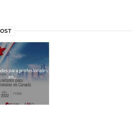
POST
des para profesionales
en...