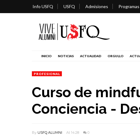
Info USFQ
USFQ
Admisiones
Programas
INICIO
NOTICIAS
ACTUALIDAD
ORGULLO
ACTUA
PROFESIONAL
Curso de mindfu
Conciencia - D
By
USFQ ALUMNI
At 14:28
0