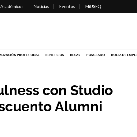
 Académicos
Noticias
Eventos
MiUSFQ
LIZACIÓN PROFESIONAL
BENEFICIOS
BECAS
POSGRADO
BOLSA DE EMPL
lness con Studio
escuento Alumni