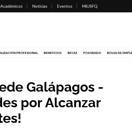
 Académicos
Noticias
Eventos
MiUSFQ
LIZACIÓN PROFESIONAL
BENEFICIOS
BECAS
POSGRADO
BOLSA DE EMPL
ede Galápagos -
des por Alcanzar
tes!