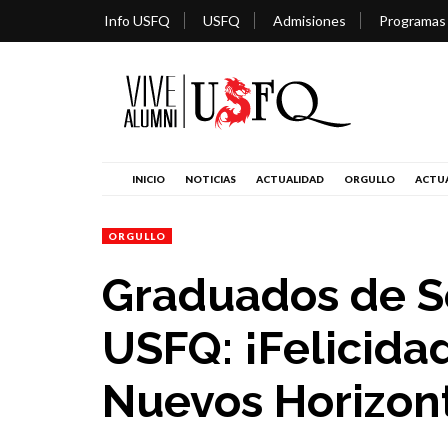
Info USFQ
USFQ
Admisiones
Programas
INICIO
NOTICIAS
ACTUALIDAD
ORGULLO
ACTUA
ORGULLO
Graduados de S
USFQ: ¡Felicida
Nuevos Horizon