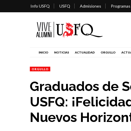
Info USFQ
USFQ
Admisiones
Programas
INICIO
NOTICIAS
ACTUALIDAD
ORGULLO
ACTUA
ORGULLO
Graduados de S
USFQ: ¡Felicida
Nuevos Horizon