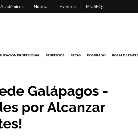
 Académicos
Noticias
Eventos
MiUSFQ
LIZACIÓN PROFESIONAL
BENEFICIOS
BECAS
POSGRADO
BOLSA DE EMPL
ede Galápagos -
des por Alcanzar
tes!