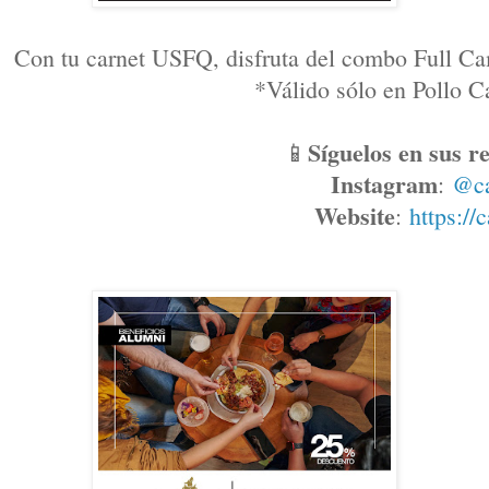
Con tu carnet USFQ, disfruta del combo Full Ca
*Válido sólo en Pollo
Síguelos en sus re
📱
Instagram
: 
@c
Website
: 
https://