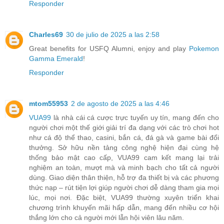
Responder
Charles69
30 de julio de 2025 a las 2:58
Great benefits for USFQ Alumni, enjoy and play
Pokemon
Gamma Emerald
!
Responder
mtom55953
2 de agosto de 2025 a las 4:46
VUA99
là nhà cái cá cược trực tuyến uy tín, mang đến cho
người chơi một thế giới giải trí đa dạng với các trò chơi hot
như cá độ thể thao, casini, bắn cá, đá gà và game bài đổi
thưởng. Sở hữu nền tảng công nghệ hiện đại cùng hệ
thống bảo mật cao cấp, VUA99 cam kết mang lại trải
nghiệm an toàn, mượt mà và minh bạch cho tất cả người
dùng. Giao diện thân thiện, hỗ trợ đa thiết bị và các phương
thức nạp – rút tiện lợi giúp người chơi dễ dàng tham gia mọi
lúc, mọi nơi. Đặc biệt, VUA99 thường xuyên triển khai
chương trình khuyến mãi hấp dẫn, mang đến nhiều cơ hội
thắng lớn cho cả người mới lẫn hội viên lâu năm.