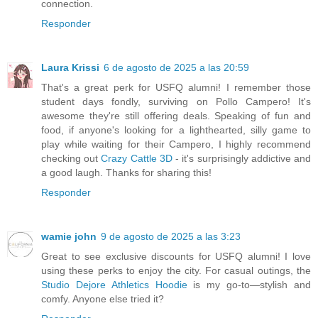
connection.
Responder
Laura Krissi
6 de agosto de 2025 a las 20:59
That's a great perk for USFQ alumni! I remember those
student days fondly, surviving on Pollo Campero! It's
awesome they're still offering deals. Speaking of fun and
food, if anyone's looking for a lighthearted, silly game to
play while waiting for their Campero, I highly recommend
checking out
Crazy Cattle 3D
- it's surprisingly addictive and
a good laugh. Thanks for sharing this!
Responder
wamie john
9 de agosto de 2025 a las 3:23
Great to see exclusive discounts for USFQ alumni! I love
using these perks to enjoy the city. For casual outings, the
Studio Dejore Athletics Hoodie
is my go-to—stylish and
comfy. Anyone else tried it?