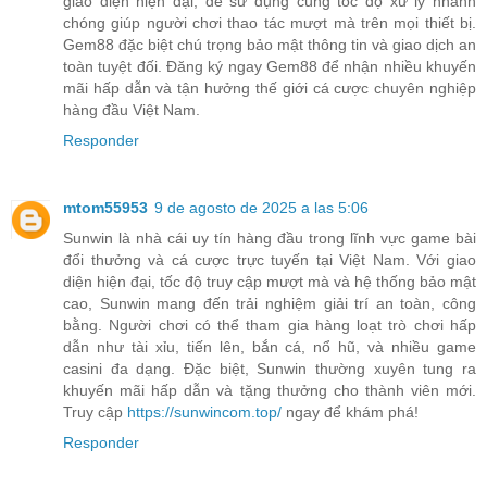
giao diện hiện đại, dễ sử dụng cùng tốc độ xử lý nhanh
chóng giúp người chơi thao tác mượt mà trên mọi thiết bị.
Gem88 đặc biệt chú trọng bảo mật thông tin và giao dịch an
toàn tuyệt đối. Đăng ký ngay Gem88 để nhận nhiều khuyến
mãi hấp dẫn và tận hưởng thế giới cá cược chuyên nghiệp
hàng đầu Việt Nam.
Responder
mtom55953
9 de agosto de 2025 a las 5:06
Sunwin là nhà cái uy tín hàng đầu trong lĩnh vực game bài
đổi thưởng và cá cược trực tuyến tại Việt Nam. Với giao
diện hiện đại, tốc độ truy cập mượt mà và hệ thống bảo mật
cao, Sunwin mang đến trải nghiệm giải trí an toàn, công
bằng. Người chơi có thể tham gia hàng loạt trò chơi hấp
dẫn như tài xỉu, tiến lên, bắn cá, nổ hũ, và nhiều game
casini đa dạng. Đặc biệt, Sunwin thường xuyên tung ra
khuyến mãi hấp dẫn và tặng thưởng cho thành viên mới.
Truy cập
https://sunwincom.top/
ngay để khám phá!
Responder