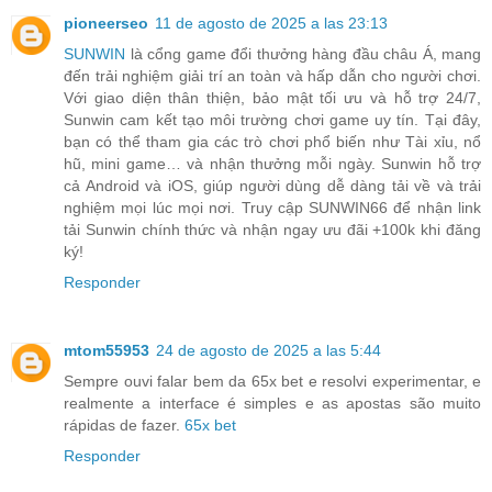
pioneerseo
11 de agosto de 2025 a las 23:13
SUNWIN
là cổng game đổi thưởng hàng đầu châu Á, mang
đến trải nghiệm giải trí an toàn và hấp dẫn cho người chơi.
Với giao diện thân thiện, bảo mật tối ưu và hỗ trợ 24/7,
Sunwin cam kết tạo môi trường chơi game uy tín. Tại đây,
bạn có thể tham gia các trò chơi phổ biến như Tài xỉu, nổ
hũ, mini game… và nhận thưởng mỗi ngày. Sunwin hỗ trợ
cả Android và iOS, giúp người dùng dễ dàng tải về và trải
nghiệm mọi lúc mọi nơi. Truy cập SUNWIN66 để nhận link
tải Sunwin chính thức và nhận ngay ưu đãi +100k khi đăng
ký!
Responder
mtom55953
24 de agosto de 2025 a las 5:44
Sempre ouvi falar bem da 65x bet e resolvi experimentar, e
realmente a interface é simples e as apostas são muito
rápidas de fazer.
65x bet
Responder