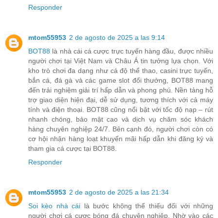
Responder
mtom55953
2 de agosto de 2025 a las 9:14
BOT88
là nhà cái cá cược trực tuyến hàng đầu, được nhiều
người chơi tại Việt Nam và Châu Á tin tưởng lựa chọn. Với
kho trò chơi đa dạng như cá độ thể thao, casini trực tuyến,
bắn cá, đá gà và các game slot đổi thưởng, BOT88 mang
đến trải nghiệm giải trí hấp dẫn và phong phú. Nền tảng hỗ
trợ giao diện hiện đại, dễ sử dụng, tương thích với cả máy
tính và điện thoại. BOT88 cũng nổi bật với tốc độ nạp – rút
nhanh chóng, bảo mật cao và dịch vụ chăm sóc khách
hàng chuyên nghiệp 24/7. Bên cạnh đó, người chơi còn có
cơ hội nhận hàng loạt khuyến mãi hấp dẫn khi đăng ký và
tham gia cá cược tại BOT88.
Responder
mtom55953
2 de agosto de 2025 a las 21:34
Soi kèo nhà cái
là bước không thể thiếu đối với những
người chơi cá cược bóng đá chuyên nghiệp. Nhờ vào các