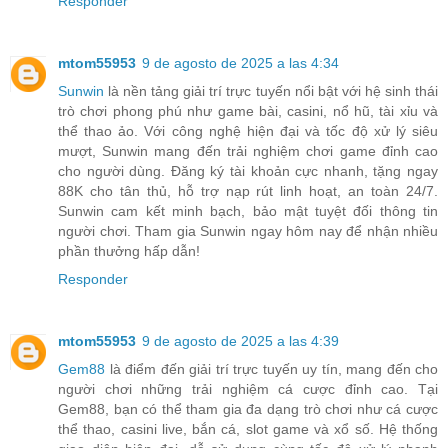
Responder
mtom55953
9 de agosto de 2025 a las 4:34
Sunwin
là nền tảng giải trí trực tuyến nổi bật với hệ sinh thái
trò chơi phong phú như game bài, casini, nổ hũ, tài xỉu và
thể thao ảo. Với công nghệ hiện đại và tốc độ xử lý siêu
mượt, Sunwin mang đến trải nghiệm chơi game đỉnh cao
cho người dùng. Đăng ký tài khoản cực nhanh, tặng ngay
88K cho tân thủ, hỗ trợ nạp rút linh hoạt, an toàn 24/7.
Sunwin cam kết minh bạch, bảo mật tuyệt đối thông tin
người chơi. Tham gia Sunwin ngay hôm nay để nhận nhiều
phần thưởng hấp dẫn!
Responder
mtom55953
9 de agosto de 2025 a las 4:39
Gem88
là điểm đến giải trí trực tuyến uy tín, mang đến cho
người chơi những trải nghiệm cá cược đỉnh cao. Tại
Gem88, bạn có thể tham gia đa dạng trò chơi như cá cược
thể thao, casini live, bắn cá, slot game và xổ số. Hệ thống