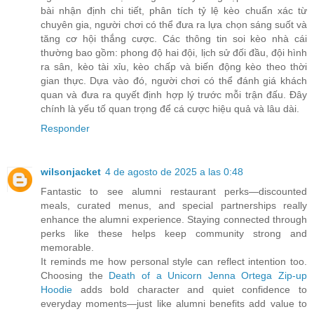
bài nhận định chi tiết, phân tích tỷ lệ kèo chuẩn xác từ
chuyên gia, người chơi có thể đưa ra lựa chọn sáng suốt và
tăng cơ hội thắng cược. Các thông tin soi kèo nhà cái
thường bao gồm: phong độ hai đội, lịch sử đối đầu, đội hình
ra sân, kèo tài xỉu, kèo chấp và biến động kèo theo thời
gian thực. Dựa vào đó, người chơi có thể đánh giá khách
quan và đưa ra quyết định hợp lý trước mỗi trận đấu. Đây
chính là yếu tố quan trọng để cá cược hiệu quả và lâu dài.
Responder
wilsonjacket
4 de agosto de 2025 a las 0:48
Fantastic to see alumni restaurant perks—discounted
meals, curated menus, and special partnerships really
enhance the alumni experience. Staying connected through
perks like these helps keep community strong and
memorable.
It reminds me how personal style can reflect intention too.
Choosing the
Death of a Unicorn Jenna Ortega Zip‑up
Hoodie
adds bold character and quiet confidence to
everyday moments—just like alumni benefits add value to