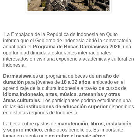
La Embajada de la República de Indonesia en Quito
informa que el Gobierno de Indonesia abrió la convocatoria
anual para el
Programa de Becas Darmasiswa 2026
, una
oportunidad dirigida a estudiantes internacionales
interesados en vivir una experiencia académica y cultural en
Indonesia.
Darmasiswa
es un programa de becas de
un año de
duración
para jóvenes de
18 a 32 años
, enfocado en el
aprendizaje de la cultura indonesia a través de cursos de
idioma indonesio, artes, música, artesanías y otras
áreas culturales
. Los participantes podrán estudiar en una
de las
64 instituciones de educación superior
disponibles
en distintas regiones de Indonesia.
La beca cubre gastos de
manutención, libros, instalación
y seguro médico
, entre otros beneficios. Es importante
tomar en cuenta que
no cubre el pasaje aéreo
.