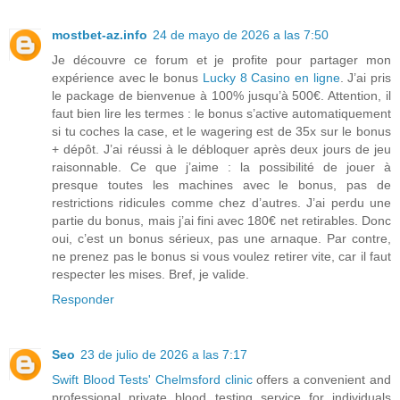
mostbet-az.info
24 de mayo de 2026 a las 7:50
Je découvre ce forum et je profite pour partager mon
expérience avec le bonus
Lucky 8 Casino en ligne
. J’ai pris
le package de bienvenue à 100% jusqu’à 500€. Attention, il
faut bien lire les termes : le bonus s’active automatiquement
si tu coches la case, et le wagering est de 35x sur le bonus
+ dépôt. J’ai réussi à le débloquer après deux jours de jeu
raisonnable. Ce que j’aime : la possibilité de jouer à
presque toutes les machines avec le bonus, pas de
restrictions ridicules comme chez d’autres. J’ai perdu une
partie du bonus, mais j’ai fini avec 180€ net retirables. Donc
oui, c’est un bonus sérieux, pas une arnaque. Par contre,
ne prenez pas le bonus si vous voulez retirer vite, car il faut
respecter les mises. Bref, je valide.
Responder
Seo
23 de julio de 2026 a las 7:17
Swift Blood Tests' Chelmsford clinic
offers a convenient and
professional private blood testing service for individuals