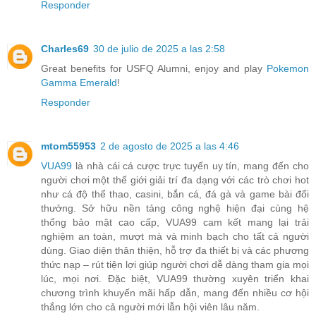
Responder
Charles69
30 de julio de 2025 a las 2:58
Great benefits for USFQ Alumni, enjoy and play
Pokemon
Gamma Emerald
!
Responder
mtom55953
2 de agosto de 2025 a las 4:46
VUA99
là nhà cái cá cược trực tuyến uy tín, mang đến cho
người chơi một thế giới giải trí đa dạng với các trò chơi hot
như cá độ thể thao, casini, bắn cá, đá gà và game bài đổi
thưởng. Sở hữu nền tảng công nghệ hiện đại cùng hệ
thống bảo mật cao cấp, VUA99 cam kết mang lại trải
nghiệm an toàn, mượt mà và minh bạch cho tất cả người
dùng. Giao diện thân thiện, hỗ trợ đa thiết bị và các phương
thức nạp – rút tiện lợi giúp người chơi dễ dàng tham gia mọi
lúc, mọi nơi. Đặc biệt, VUA99 thường xuyên triển khai
chương trình khuyến mãi hấp dẫn, mang đến nhiều cơ hội
thắng lớn cho cả người mới lẫn hội viên lâu năm.