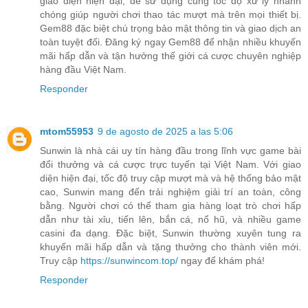
giao diện hiện đại, dễ sử dụng cùng tốc độ xử lý nhanh
chóng giúp người chơi thao tác mượt mà trên mọi thiết bị.
Gem88 đặc biệt chú trọng bảo mật thông tin và giao dịch an
toàn tuyệt đối. Đăng ký ngay Gem88 để nhận nhiều khuyến
mãi hấp dẫn và tận hưởng thế giới cá cược chuyên nghiệp
hàng đầu Việt Nam.
Responder
mtom55953
9 de agosto de 2025 a las 5:06
Sunwin là nhà cái uy tín hàng đầu trong lĩnh vực game bài
đổi thưởng và cá cược trực tuyến tại Việt Nam. Với giao
diện hiện đại, tốc độ truy cập mượt mà và hệ thống bảo mật
cao, Sunwin mang đến trải nghiệm giải trí an toàn, công
bằng. Người chơi có thể tham gia hàng loạt trò chơi hấp
dẫn như tài xỉu, tiến lên, bắn cá, nổ hũ, và nhiều game
casini đa dạng. Đặc biệt, Sunwin thường xuyên tung ra
khuyến mãi hấp dẫn và tặng thưởng cho thành viên mới.
Truy cập
https://sunwincom.top/
ngay để khám phá!
Responder