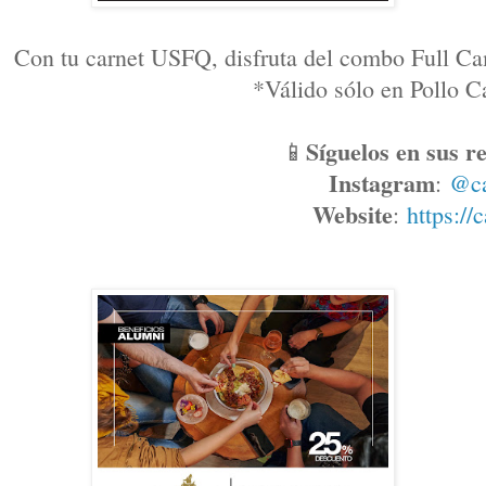
Con tu carnet USFQ, disfruta del combo Full Ca
*Válido sólo en Pollo
Síguelos en sus re
📱
Instagram
: 
@c
Website
: 
https://