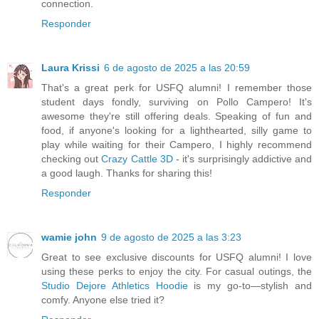
connection.
Responder
Laura Krissi
6 de agosto de 2025 a las 20:59
That's a great perk for USFQ alumni! I remember those
student days fondly, surviving on Pollo Campero! It's
awesome they're still offering deals. Speaking of fun and
food, if anyone's looking for a lighthearted, silly game to
play while waiting for their Campero, I highly recommend
checking out
Crazy Cattle 3D
- it's surprisingly addictive and
a good laugh. Thanks for sharing this!
Responder
wamie john
9 de agosto de 2025 a las 3:23
Great to see exclusive discounts for USFQ alumni! I love
using these perks to enjoy the city. For casual outings, the
Studio Dejore Athletics Hoodie
is my go-to—stylish and
comfy. Anyone else tried it?