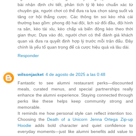
bài nhận định chi tiết, phân tích tỷ lệ kèo chuẩn xác từ
chuyên gia, người chơi có thể đưa ra lựa chọn sáng suốt và
tăng cơ hội thắng cược. Các thông tin soi kèo nhà cái
thường bao gồm: phong độ hai đội, lịch sử đối đầu, đội hình
ra sân, kèo tài xỉu, kèo chấp và biến động kèo theo thời
gian thực. Dựa vào đó, người chơi có thể đánh giá khách
quan và đưa ra quyết định hợp lý trước mỗi trận đấu. Đây
chính là yếu tố quan trọng để cá cược hiệu quả và lâu dài.
Responder
wilsonjacket
4 de agosto de 2025 a las 0:48
Fantastic to see alumni restaurant perks—discounted
meals, curated menus, and special partnerships really
enhance the alumni experience. Staying connected through
perks like these helps keep community strong and
memorable.
It reminds me how personal style can reflect intention too.
Choosing the
Death of a Unicorn Jenna Ortega Zip‑up
Hoodie
adds bold character and quiet confidence to
everyday moments—just like alumni benefits add value to