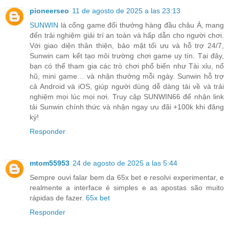
pioneerseo
11 de agosto de 2025 a las 23:13
SUNWIN
là cổng game đổi thưởng hàng đầu châu Á, mang
đến trải nghiệm giải trí an toàn và hấp dẫn cho người chơi.
Với giao diện thân thiện, bảo mật tối ưu và hỗ trợ 24/7,
Sunwin cam kết tạo môi trường chơi game uy tín. Tại đây,
bạn có thể tham gia các trò chơi phổ biến như Tài xỉu, nổ
hũ, mini game… và nhận thưởng mỗi ngày. Sunwin hỗ trợ
cả Android và iOS, giúp người dùng dễ dàng tải về và trải
nghiệm mọi lúc mọi nơi. Truy cập SUNWIN66 để nhận link
tải Sunwin chính thức và nhận ngay ưu đãi +100k khi đăng
ký!
Responder
mtom55953
24 de agosto de 2025 a las 5:44
Sempre ouvi falar bem da 65x bet e resolvi experimentar, e
realmente a interface é simples e as apostas são muito
rápidas de fazer.
65x bet
Responder