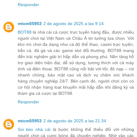
Responder
mtom55953
2 de agosto de 2025 a las 9:14
BOT88
là nhà cái cá cược trực tuyến hàng đầu, được nhiều
người chơi tại Việt Nam và Châu Á tin tưởng lựa chọn. Với
kho trò chơi đa dạng như cá độ thể thao, casini trực tuyến,
bắn cá, đá gà và các game slot đổi thưởng, BOT88 mang
đến trải nghiệm giải trí hấp dẫn và phong phú. Nền tảng hỗ
trợ giao diện hiện đại, dễ sử dụng, tương thích với cả máy
tính và điện thoại. BOT88 cũng nổi bật với tốc độ nạp – rút
nhanh chóng, bảo mật cao và dịch vụ chăm sóc khách
hàng chuyên nghiệp 24/7. Bên cạnh đó, người chơi còn có
cơ hội nhận hàng loạt khuyến mãi hấp dẫn khi đăng ký và
tham gia cá cược tại BOT88.
Responder
mtom55953
2 de agosto de 2025 a las 21:34
Soi kèo nhà cái
là bước không thể thiếu đối với những
người chơi cá cược bóng đá chuyên nghiệp. Nhờ vào các