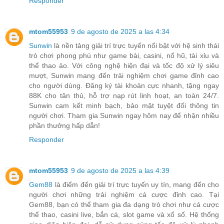
Responder
mtom55953
9 de agosto de 2025 a las 4:34
Sunwin
là nền tảng giải trí trực tuyến nổi bật với hệ sinh thái
trò chơi phong phú như game bài, casini, nổ hũ, tài xỉu và
thể thao ảo. Với công nghệ hiện đại và tốc độ xử lý siêu
mượt, Sunwin mang đến trải nghiệm chơi game đỉnh cao
cho người dùng. Đăng ký tài khoản cực nhanh, tặng ngay
88K cho tân thủ, hỗ trợ nạp rút linh hoạt, an toàn 24/7.
Sunwin cam kết minh bạch, bảo mật tuyệt đối thông tin
người chơi. Tham gia Sunwin ngay hôm nay để nhận nhiều
phần thưởng hấp dẫn!
Responder
mtom55953
9 de agosto de 2025 a las 4:39
Gem88
là điểm đến giải trí trực tuyến uy tín, mang đến cho
người chơi những trải nghiệm cá cược đỉnh cao. Tại
Gem88, bạn có thể tham gia đa dạng trò chơi như cá cược
thể thao, casini live, bắn cá, slot game và xổ số. Hệ thống