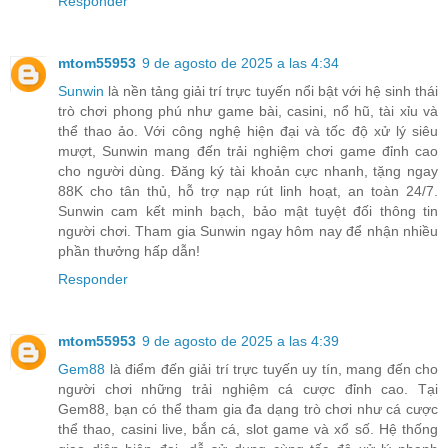
Responder
mtom55953
9 de agosto de 2025 a las 4:34
Sunwin
là nền tảng giải trí trực tuyến nổi bật với hệ sinh thái
trò chơi phong phú như game bài, casini, nổ hũ, tài xỉu và
thể thao ảo. Với công nghệ hiện đại và tốc độ xử lý siêu
mượt, Sunwin mang đến trải nghiệm chơi game đỉnh cao
cho người dùng. Đăng ký tài khoản cực nhanh, tặng ngay
88K cho tân thủ, hỗ trợ nạp rút linh hoạt, an toàn 24/7.
Sunwin cam kết minh bạch, bảo mật tuyệt đối thông tin
người chơi. Tham gia Sunwin ngay hôm nay để nhận nhiều
phần thưởng hấp dẫn!
Responder
mtom55953
9 de agosto de 2025 a las 4:39
Gem88
là điểm đến giải trí trực tuyến uy tín, mang đến cho
người chơi những trải nghiệm cá cược đỉnh cao. Tại
Gem88, bạn có thể tham gia đa dạng trò chơi như cá cược
thể thao, casini live, bắn cá, slot game và xổ số. Hệ thống