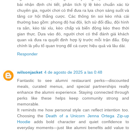
bài nhận định chi tiết, phân tích tỷ lệ kèo chuẩn xác từ
chuyên gia, người chơi có thể đưa ra lựa chọn sáng suốt và
tăng cơ hội thắng cược. Các thông tin soi kèo nhà cái
thường bao gồm: phong độ hai đội, lịch sử đối đầu, đội hình
ra sân, kèo tài xỉu, kèo chấp và biến động kèo theo thời
gian thực. Dựa vào đó, người chơi có thể đánh giá khách
quan và đưa ra quyết định hợp lý trước mỗi trận đấu. Đây
chính là yếu tố quan trọng để cá cược hiệu quả và lâu dài.
Responder
wilsonjacket
4 de agosto de 2025 a las 0:48
Fantastic to see alumni restaurant perks—discounted
meals, curated menus, and special partnerships really
enhance the alumni experience. Staying connected through
perks like these helps keep community strong and
memorable.
It reminds me how personal style can reflect intention too.
Choosing the
Death of a Unicorn Jenna Ortega Zip‑up
Hoodie
adds bold character and quiet confidence to
everyday moments—just like alumni benefits add value to