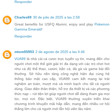
Responder
Charles69
30 de julio de 2025 a las 2:58
Great benefits for USFQ Alumni, enjoy and play
Pokemon
Gamma Emerald
!
Responder
mtom55953
2 de agosto de 2025 a las 4:46
VUA99
là nhà cái cá cược trực tuyến uy tín, mang đến cho
người chơi một thế giới giải trí đa dạng với các trò chơi hot
như cá độ thể thao, casini, bắn cá, đá gà và game bài đổi
thưởng. Sở hữu nền tảng công nghệ hiện đại cùng hệ
thống bảo mật cao cấp, VUA99 cam kết mang lại trải
nghiệm an toàn, mượt mà và minh bạch cho tất cả người
dùng. Giao diện thân thiện, hỗ trợ đa thiết bị và các phương
thức nạp – rút tiện lợi giúp người chơi dễ dàng tham gia mọi
lúc, mọi nơi. Đặc biệt, VUA99 thường xuyên triển khai
chương trình khuyến mãi hấp dẫn, mang đến nhiều cơ hội
thắng lớn cho cả người mới lẫn hội viên lâu năm.