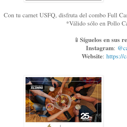
Con tu carnet USFQ, disfruta del combo Full Ca
*Válido sólo en Pollo
Síguelos en sus re
📱
Instagram
: 
@c
Website
: 
https://