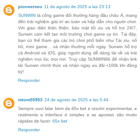
pioneerseo
11 de agosto de 2025 a las 23:13
SUNWIN
là cổng game đổi thưởng hàng đầu châu Á, mang
đến trải nghiệm giải trí an toàn và hấp dẫn cho người chơi.
Với giao diện thân thiện, bảo mật tối ưu và hỗ trợ 24/7,
Sunwin cam kết tạo môi trường chơi game uy tín. Tại đây,
bạn có thể tham gia các trò chơi phổ biến như Tài xỉu, nổ
hũ, mini game… và nhận thưởng mỗi ngày. Sunwin hỗ trợ
cả Android và iOS, giúp người dùng dễ dàng tải về và trải
nghiệm mọi lúc mọi nơi. Truy cập SUNWIN66 để nhận link
tải Sunwin chính thức và nhận ngay ưu đãi +100k khi đăng
ký!
Responder
mtom55953
24 de agosto de 2025 a las 5:44
Sempre ouvi falar bem da 65x bet e resolvi experimentar, e
realmente a interface é simples e as apostas são muito
rápidas de fazer.
65x bet
Responder