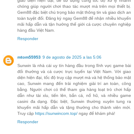
giao diện hiện đại, dễ sử dụng cùng tốc độ xử lý nhanh
chóng giúp người chơi thao tác mượt mà trên mọi thiết bị.
Gem88 đặc biệt chú trọng bảo mật thông tin và giao dịch an
toàn tuyệt đối. Đăng ký ngay Gem88 để nhận nhiều khuyến
mãi hấp dẫn và tận hưởng thế giới cá cược chuyên nghiệp
hàng đầu Việt Nam.
Responder
mtom55953
9 de agosto de 2025 a las 5:06
Sunwin là nhà cái uy tín hàng đầu trong lĩnh vực game bài
đổi thưởng và cá cược trực tuyến tại Việt Nam. Với giao
diện hiện đại, tốc độ truy cập mượt mà và hệ thống bảo mật
cao, Sunwin mang đến trải nghiệm giải trí an toàn, công
bằng. Người chơi có thể tham gia hàng loạt trò chơi hấp
dẫn như tài xỉu, tiến lên, bắn cá, nổ hũ, và nhiều game
casini đa dạng. Đặc biệt, Sunwin thường xuyên tung ra
khuyến mãi hấp dẫn và tặng thưởng cho thành viên mới.
Truy cập
https://sunwincom.top/
ngay để khám phá!
Responder