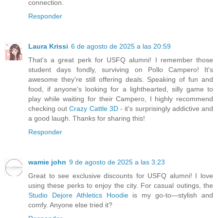
connection.
Responder
Laura Krissi
6 de agosto de 2025 a las 20:59
That's a great perk for USFQ alumni! I remember those
student days fondly, surviving on Pollo Campero! It's
awesome they're still offering deals. Speaking of fun and
food, if anyone's looking for a lighthearted, silly game to
play while waiting for their Campero, I highly recommend
checking out
Crazy Cattle 3D
- it's surprisingly addictive and
a good laugh. Thanks for sharing this!
Responder
wamie john
9 de agosto de 2025 a las 3:23
Great to see exclusive discounts for USFQ alumni! I love
using these perks to enjoy the city. For casual outings, the
Studio Dejore Athletics Hoodie
is my go-to—stylish and
comfy. Anyone else tried it?