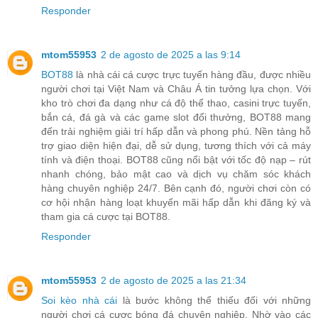
Responder
mtom55953
2 de agosto de 2025 a las 9:14
BOT88
là nhà cái cá cược trực tuyến hàng đầu, được nhiều
người chơi tại Việt Nam và Châu Á tin tưởng lựa chọn. Với
kho trò chơi đa dạng như cá độ thể thao, casini trực tuyến,
bắn cá, đá gà và các game slot đổi thưởng, BOT88 mang
đến trải nghiệm giải trí hấp dẫn và phong phú. Nền tảng hỗ
trợ giao diện hiện đại, dễ sử dụng, tương thích với cả máy
tính và điện thoại. BOT88 cũng nổi bật với tốc độ nạp – rút
nhanh chóng, bảo mật cao và dịch vụ chăm sóc khách
hàng chuyên nghiệp 24/7. Bên cạnh đó, người chơi còn có
cơ hội nhận hàng loạt khuyến mãi hấp dẫn khi đăng ký và
tham gia cá cược tại BOT88.
Responder
mtom55953
2 de agosto de 2025 a las 21:34
Soi kèo nhà cái
là bước không thể thiếu đối với những
người chơi cá cược bóng đá chuyên nghiệp. Nhờ vào các