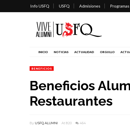
Info USFQ
USFQ
Admisiones
Programas
INICIO
NOTICIAS
ACTUALIDAD
ORGULLO
ACTUA
BENEFICIOS
Beneficios Alum
Restaurantes
By
USFQ ALUMNI
At 8:20
464