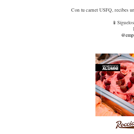
Con tu carnet USFQ, recibes u
📱Síguelos
@empa