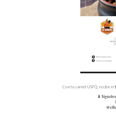
Con tu carnet USFQ, recibe el
📱Síguelos
@elba