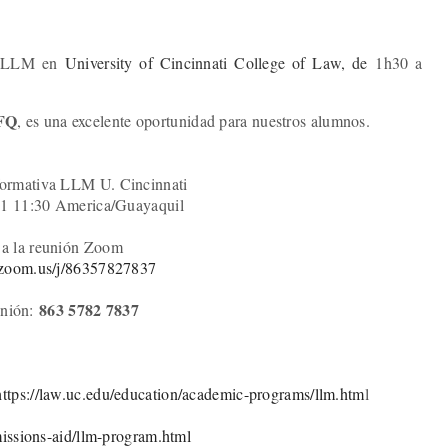
l LLM en
University of Cincinnati College of Law, de
1h30 a
SFQ
, es una excelente oportunidad para nuestros alumnos.
formativa LLM U. Cincinnati
21 11:30 America/Guayaquil
 a la reunión Zoom
q.zoom.us/j/86357827837
863 5782 7837
unión:
https://law.uc.edu/education/academic-programs/llm.htm
l
missions-aid/llm-program.html