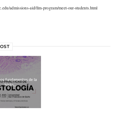
uc.edu/admissions-aid/llm-program/meet-our-students.html
POST
los fundamentos de la
histo...