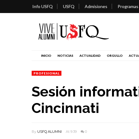
Info USFQ
USFQ
Admisiones
Programas
INICIO
NOTICIAS
ACTUALIDAD
ORGULLO
ACTUA
PROFESIONAL
Sesión informat
Cincinnati
By
USFQ ALUMNI
At 9:39
0