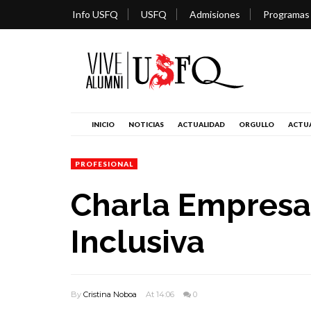
Info USFQ
USFQ
Admisiones
Programas
INICIO
NOTICIAS
ACTUALIDAD
ORGULLO
ACTUA
PROFESIONAL
Charla Empresa
Inclusiva
By
Cristina Noboa
At 14:06
0