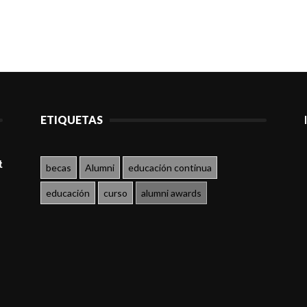
ETIQUETAS
t
becas
Alumni
educación continua
educación
curso
alumni awards