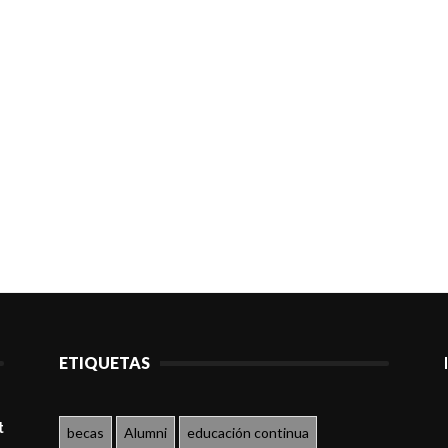
ETIQUETAS
t
becas
Alumni
educación continua