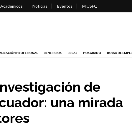
 Académicos
Noticias
Eventos
MiUSFQ
LIZACIÓN PROFESIONAL
BENEFICIOS
BECAS
POSGRADO
BOLSA DE EMPL
nvestigación de
Ecuador: una mirada
tores