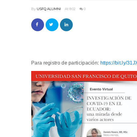
By
USFQ ALUMNI
At 8:02
0
Para registro de participación:
https://bit.ly/3