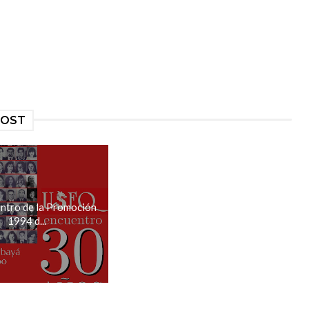
POST
ntro de la Promoción
1994 d...