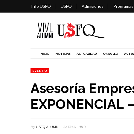
Info USFQ
USFQ
Admisiones
Programas
INICIO
NOTICIAS
ACTUALIDAD
ORGULLO
ACTUA
EVENTO
Asesoría Empres
EXPONENCIAL –
By
USFQ ALUMNI
At 13:46
0