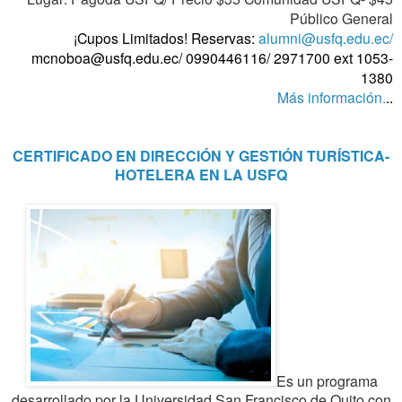
Público General
¡Cupos Limitados!
Reservas:
alumni@usfq.edu.ec/
mcnoboa@usfq.edu.ec/
0990446116/ 2971700 ext 1053-
1380
Más información.
..
CERTIFICADO EN DIRECCIÓN Y GESTIÓN TURÍSTICA-
HOTELERA EN LA USFQ
Es un programa
desarrollado por la Universidad San Francisco de Quito con