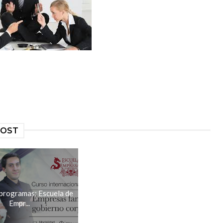
POST
programas: Escuela de
Empr...