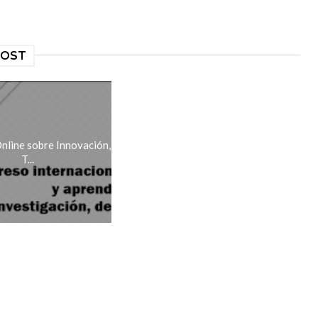
POST
line sobre Innovación,
T...