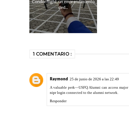
Condorflight, un emprendimiento
ded...
1 COMENTARIO :
Raymond
25 de junio de 2026 a las 22:49
A valuable perk—USFQ Alumni can access major di
nipr login
connected to the alumni network.
Responder