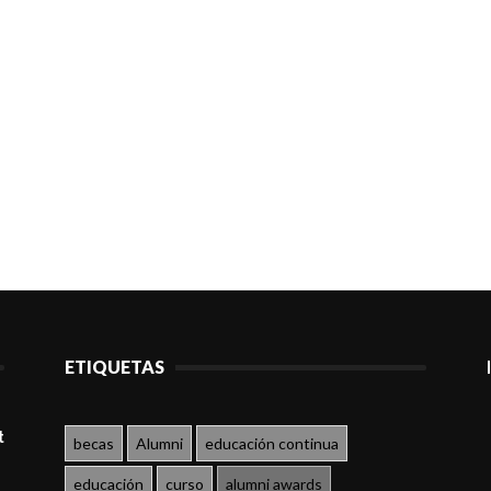
ETIQUETAS
t
becas
Alumni
educación continua
educación
curso
alumni awards