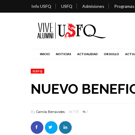
Info USFQ
USFQ
Admisiones
Programas
INICIO
NOTICIAS
ACTUALIDAD
ORGULLO
ACTUA
USFQ
NUEVO BENEFI
By
Camila Benavides
At 7:31
1