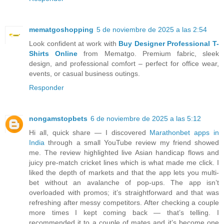
mematgoshopping
5 de noviembre de 2025 a las 2:54
Look confident at work with
Buy Designer Professional T-
Shirts Online
from Mematgo. Premium fabric, sleek
design, and professional comfort – perfect for office wear,
events, or casual business outings.
Responder
nongamstopbets
6 de noviembre de 2025 a las 5:12
Hi all, quick share — I discovered
Marathonbet apps in
India
through a small YouTube review my friend showed
me. The review highlighted live Asian handicap flows and
juicy pre-match cricket lines which is what made me click. I
liked the depth of markets and that the app lets you multi-
bet without an avalanche of pop-ups. The app isn’t
overloaded with promos; it’s straightforward and that was
refreshing after messy competitors. After checking a couple
more times I kept coming back — that’s telling. I
recommended it to a couple of mates and it’s become one