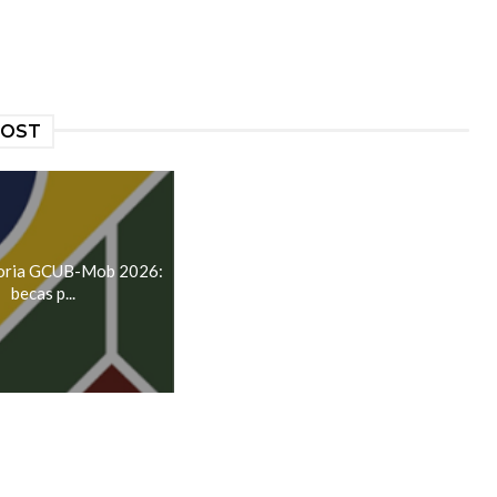
POST
oria GCUB-Mob 2026:
becas p...