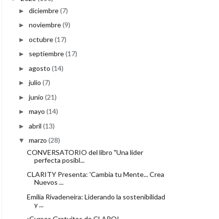
diciembre
(7)
►
noviembre
(9)
►
octubre
(17)
►
septiembre
(17)
►
agosto
(14)
►
julio
(7)
►
junio
(21)
►
mayo
(14)
►
abril
(13)
►
marzo
(28)
▼
CONVERSATORIO del libro "Una líder
perfecta posibl...
CLARITY Presenta: 'Cambia tu Mente... Crea
Nuevos ...
Emilia Rivadeneira: Liderando la sostenibilidad
y ...
¡Cursos Gratuitos de CLARO!