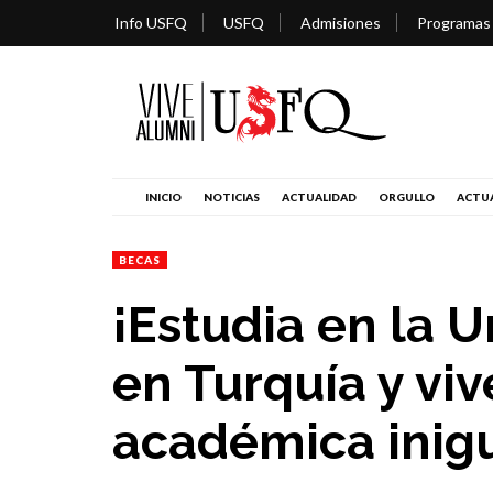
Info USFQ
USFQ
Admisiones
Programas
INICIO
NOTICIAS
ACTUALIDAD
ORGULLO
ACTUA
BECAS
¡Estudia en la U
en Turquía y vi
académica inig