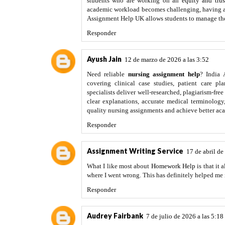
students who are working on an
equity and tru
academic workload becomes challenging, having a
Assignment Help UK allows students to manage their
Responder
Ayush Jain
12 de marzo de 2026 a las 3:52
Need reliable
nursing assignment help
? India 
covering clinical case studies, patient care p
specialists deliver well-researched, plagiarism-fre
clear explanations, accurate medical terminology
quality nursing assignments and achieve better aca
Responder
Assignment Writing Service
17 de abril de
What I like most about
Homework Help
is that it
where I went wrong. This has definitely helped me
Responder
Audrey Fairbank
7 de julio de 2026 a las 5:18