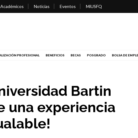
 Académicos
Noticias
Eventos
MiUSFQ
LIZACIÓN PROFESIONAL
BENEFICIOS
BECAS
POSGRADO
BOLSA DE EMPL
niversidad Bartin
ve una experiencia
ualable!