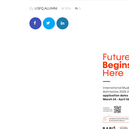
By
USFQ ALUMNI
At 9:14
5