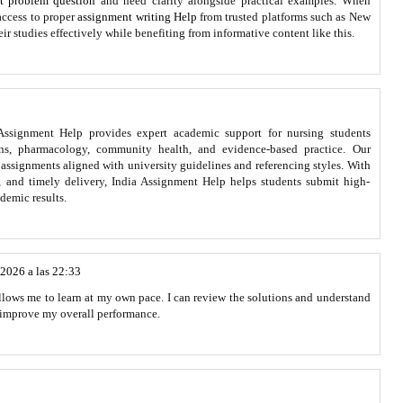
st problem question
and need clarity alongside practical examples. When
ccess to proper
assignment writing Help
from trusted platforms such as New
 studies effectively while benefiting from informative content like this.
Assignment Help provides expert academic support for nursing students
lans, pharmacology, community health, and evidence-based practice. Our
e assignments aligned with university guidelines and referencing styles. With
, and timely delivery, India Assignment Help helps students submit high-
demic results.
 2026 a las 22:33
 allows me to learn at my own pace. I can review the solutions and understand
 improve my overall performance.