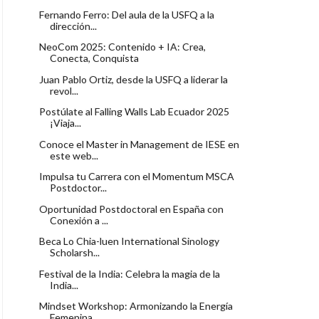
Fernando Ferro: Del aula de la USFQ a la
dirección...
NeoCom 2025: Contenido + IA: Crea,
Conecta, Conquista
Juan Pablo Ortiz, desde la USFQ a liderar la
revol...
Postúlate al Falling Walls Lab Ecuador 2025
¡Viaja...
Conoce el Master in Management de IESE en
este web...
Impulsa tu Carrera con el Momentum MSCA
Postdoctor...
Oportunidad Postdoctoral en España con
Conexión a ...
Beca Lo Chia-luen International Sinology
Scholarsh...
Festival de la India: Celebra la magia de la
India...
Mindset Workshop: Armonizando la Energía
Femenina ...