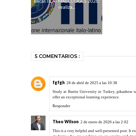
Becas IILA–MAECI/DGCS 2026:
realiza...
5 COMENTARIOS :
fgfgh
28 de abril de 2025 a las 10:38
Study at Bartin University in Turkey,
pikashow
wh
offer an exceptional learning experience.
Responder
Theo Wilson
2 de enero de 2026 a las 2:02
This is a very helpful and well-presented post. It e