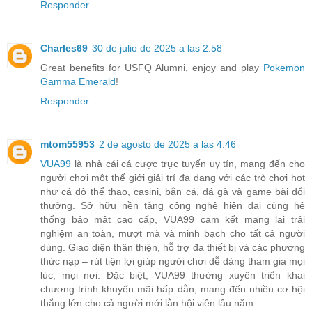
Responder
Charles69
30 de julio de 2025 a las 2:58
Great benefits for USFQ Alumni, enjoy and play
Pokemon
Gamma Emerald
!
Responder
mtom55953
2 de agosto de 2025 a las 4:46
VUA99
là nhà cái cá cược trực tuyến uy tín, mang đến cho
người chơi một thế giới giải trí đa dạng với các trò chơi hot
như cá độ thể thao, casini, bắn cá, đá gà và game bài đổi
thưởng. Sở hữu nền tảng công nghệ hiện đại cùng hệ
thống bảo mật cao cấp, VUA99 cam kết mang lại trải
nghiệm an toàn, mượt mà và minh bạch cho tất cả người
dùng. Giao diện thân thiện, hỗ trợ đa thiết bị và các phương
thức nạp – rút tiện lợi giúp người chơi dễ dàng tham gia mọi
lúc, mọi nơi. Đặc biệt, VUA99 thường xuyên triển khai
chương trình khuyến mãi hấp dẫn, mang đến nhiều cơ hội
thắng lớn cho cả người mới lẫn hội viên lâu năm.