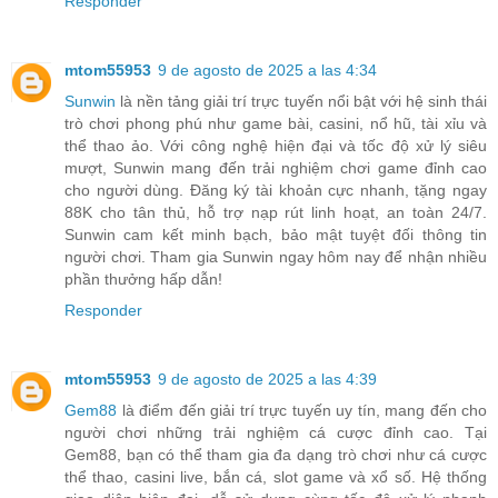
Responder
mtom55953
9 de agosto de 2025 a las 4:34
Sunwin
là nền tảng giải trí trực tuyến nổi bật với hệ sinh thái
trò chơi phong phú như game bài, casini, nổ hũ, tài xỉu và
thể thao ảo. Với công nghệ hiện đại và tốc độ xử lý siêu
mượt, Sunwin mang đến trải nghiệm chơi game đỉnh cao
cho người dùng. Đăng ký tài khoản cực nhanh, tặng ngay
88K cho tân thủ, hỗ trợ nạp rút linh hoạt, an toàn 24/7.
Sunwin cam kết minh bạch, bảo mật tuyệt đối thông tin
người chơi. Tham gia Sunwin ngay hôm nay để nhận nhiều
phần thưởng hấp dẫn!
Responder
mtom55953
9 de agosto de 2025 a las 4:39
Gem88
là điểm đến giải trí trực tuyến uy tín, mang đến cho
người chơi những trải nghiệm cá cược đỉnh cao. Tại
Gem88, bạn có thể tham gia đa dạng trò chơi như cá cược
thể thao, casini live, bắn cá, slot game và xổ số. Hệ thống