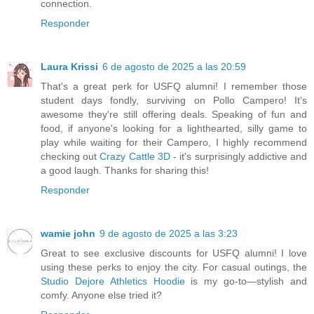
connection.
Responder
Laura Krissi
6 de agosto de 2025 a las 20:59
That's a great perk for USFQ alumni! I remember those
student days fondly, surviving on Pollo Campero! It's
awesome they're still offering deals. Speaking of fun and
food, if anyone's looking for a lighthearted, silly game to
play while waiting for their Campero, I highly recommend
checking out
Crazy Cattle 3D
- it's surprisingly addictive and
a good laugh. Thanks for sharing this!
Responder
wamie john
9 de agosto de 2025 a las 3:23
Great to see exclusive discounts for USFQ alumni! I love
using these perks to enjoy the city. For casual outings, the
Studio Dejore Athletics Hoodie
is my go-to—stylish and
comfy. Anyone else tried it?