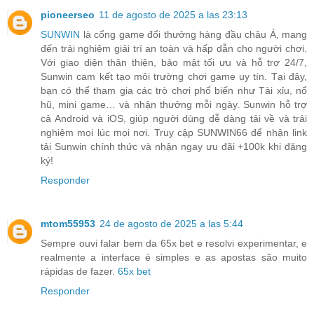
pioneerseo
11 de agosto de 2025 a las 23:13
SUNWIN
là cổng game đổi thưởng hàng đầu châu Á, mang
đến trải nghiệm giải trí an toàn và hấp dẫn cho người chơi.
Với giao diện thân thiện, bảo mật tối ưu và hỗ trợ 24/7,
Sunwin cam kết tạo môi trường chơi game uy tín. Tại đây,
bạn có thể tham gia các trò chơi phổ biến như Tài xỉu, nổ
hũ, mini game… và nhận thưởng mỗi ngày. Sunwin hỗ trợ
cả Android và iOS, giúp người dùng dễ dàng tải về và trải
nghiệm mọi lúc mọi nơi. Truy cập SUNWIN66 để nhận link
tải Sunwin chính thức và nhận ngay ưu đãi +100k khi đăng
ký!
Responder
mtom55953
24 de agosto de 2025 a las 5:44
Sempre ouvi falar bem da 65x bet e resolvi experimentar, e
realmente a interface é simples e as apostas são muito
rápidas de fazer.
65x bet
Responder