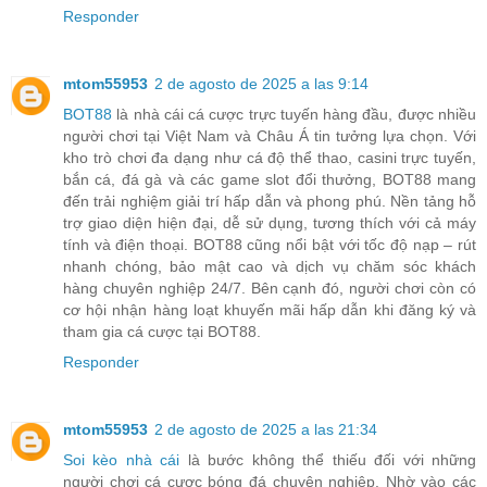
Responder
mtom55953
2 de agosto de 2025 a las 9:14
BOT88
là nhà cái cá cược trực tuyến hàng đầu, được nhiều
người chơi tại Việt Nam và Châu Á tin tưởng lựa chọn. Với
kho trò chơi đa dạng như cá độ thể thao, casini trực tuyến,
bắn cá, đá gà và các game slot đổi thưởng, BOT88 mang
đến trải nghiệm giải trí hấp dẫn và phong phú. Nền tảng hỗ
trợ giao diện hiện đại, dễ sử dụng, tương thích với cả máy
tính và điện thoại. BOT88 cũng nổi bật với tốc độ nạp – rút
nhanh chóng, bảo mật cao và dịch vụ chăm sóc khách
hàng chuyên nghiệp 24/7. Bên cạnh đó, người chơi còn có
cơ hội nhận hàng loạt khuyến mãi hấp dẫn khi đăng ký và
tham gia cá cược tại BOT88.
Responder
mtom55953
2 de agosto de 2025 a las 21:34
Soi kèo nhà cái
là bước không thể thiếu đối với những
người chơi cá cược bóng đá chuyên nghiệp. Nhờ vào các