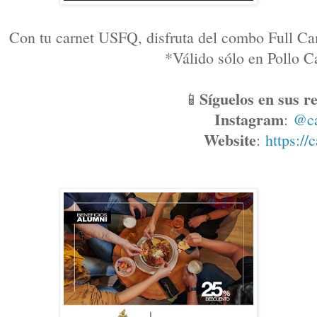
Con tu carnet USFQ, disfruta del combo Full Ca
*Válido sólo en Pollo
Síguelos en sus re
📱
Instagram
: 
@c
Website
: 
https://