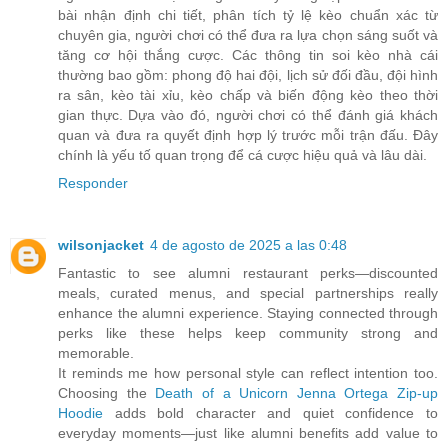
bài nhận định chi tiết, phân tích tỷ lệ kèo chuẩn xác từ
chuyên gia, người chơi có thể đưa ra lựa chọn sáng suốt và
tăng cơ hội thắng cược. Các thông tin soi kèo nhà cái
thường bao gồm: phong độ hai đội, lịch sử đối đầu, đội hình
ra sân, kèo tài xỉu, kèo chấp và biến động kèo theo thời
gian thực. Dựa vào đó, người chơi có thể đánh giá khách
quan và đưa ra quyết định hợp lý trước mỗi trận đấu. Đây
chính là yếu tố quan trọng để cá cược hiệu quả và lâu dài.
Responder
wilsonjacket
4 de agosto de 2025 a las 0:48
Fantastic to see alumni restaurant perks—discounted
meals, curated menus, and special partnerships really
enhance the alumni experience. Staying connected through
perks like these helps keep community strong and
memorable.
It reminds me how personal style can reflect intention too.
Choosing the
Death of a Unicorn Jenna Ortega Zip‑up
Hoodie
adds bold character and quiet confidence to
everyday moments—just like alumni benefits add value to