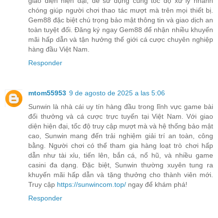
giao diện hiện đại, dễ sử dụng cùng tốc độ xử lý nhanh
chóng giúp người chơi thao tác mượt mà trên mọi thiết bị.
Gem88 đặc biệt chú trọng bảo mật thông tin và giao dịch an
toàn tuyệt đối. Đăng ký ngay Gem88 để nhận nhiều khuyến
mãi hấp dẫn và tận hưởng thế giới cá cược chuyên nghiệp
hàng đầu Việt Nam.
Responder
mtom55953
9 de agosto de 2025 a las 5:06
Sunwin là nhà cái uy tín hàng đầu trong lĩnh vực game bài
đổi thưởng và cá cược trực tuyến tại Việt Nam. Với giao
diện hiện đại, tốc độ truy cập mượt mà và hệ thống bảo mật
cao, Sunwin mang đến trải nghiệm giải trí an toàn, công
bằng. Người chơi có thể tham gia hàng loạt trò chơi hấp
dẫn như tài xỉu, tiến lên, bắn cá, nổ hũ, và nhiều game
casini đa dạng. Đặc biệt, Sunwin thường xuyên tung ra
khuyến mãi hấp dẫn và tặng thưởng cho thành viên mới.
Truy cập
https://sunwincom.top/
ngay để khám phá!
Responder