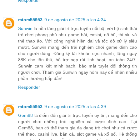
Responder
mtom55953
9 de agosto de 2025 a las 4:34
Sunwin
là nền tảng giải trí trực tuyến nổi bật với hệ sinh thái
trò chơi phong phú như game bài, casini, nổ hũ, tài xỉu và
thể thao ảo. Với công nghệ hiện đại và tốc độ xử lý siêu
mượt, Sunwin mang đến trải nghiệm chơi game đỉnh cao
cho người dùng. Đăng ký tài khoản cực nhanh, tặng ngay
88K cho tân thủ, hỗ trợ nạp rút linh hoạt, an toàn 24/7.
Sunwin cam kết minh bạch, bảo mật tuyệt đối thông tin
người chơi. Tham gia Sunwin ngay hôm nay để nhận nhiều
phần thưởng hấp dẫn!
Responder
mtom55953
9 de agosto de 2025 a las 4:39
Gem88
là điểm đến giải trí trực tuyến uy tín, mang đến cho
người chơi những trải nghiệm cá cược đỉnh cao. Tại
Gem88, bạn có thể tham gia đa dạng trò chơi như cá cược
thể thao, casini live, bắn cá, slot game và xổ số. Hệ thống