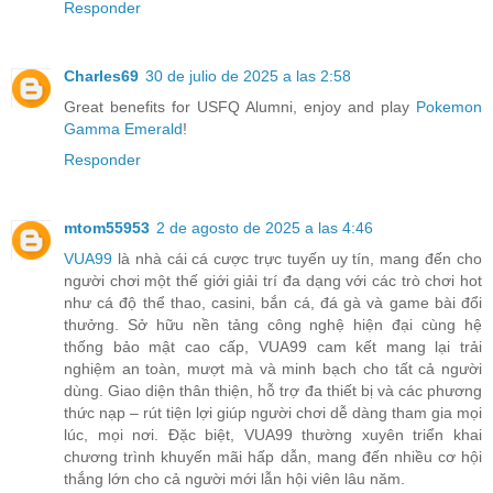
Responder
Charles69
30 de julio de 2025 a las 2:58
Great benefits for USFQ Alumni, enjoy and play
Pokemon
Gamma Emerald
!
Responder
mtom55953
2 de agosto de 2025 a las 4:46
VUA99
là nhà cái cá cược trực tuyến uy tín, mang đến cho
người chơi một thế giới giải trí đa dạng với các trò chơi hot
như cá độ thể thao, casini, bắn cá, đá gà và game bài đổi
thưởng. Sở hữu nền tảng công nghệ hiện đại cùng hệ
thống bảo mật cao cấp, VUA99 cam kết mang lại trải
nghiệm an toàn, mượt mà và minh bạch cho tất cả người
dùng. Giao diện thân thiện, hỗ trợ đa thiết bị và các phương
thức nạp – rút tiện lợi giúp người chơi dễ dàng tham gia mọi
lúc, mọi nơi. Đặc biệt, VUA99 thường xuyên triển khai
chương trình khuyến mãi hấp dẫn, mang đến nhiều cơ hội
thắng lớn cho cả người mới lẫn hội viên lâu năm.