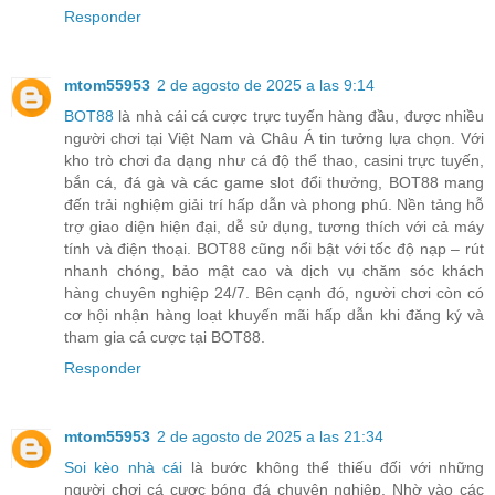
Responder
mtom55953
2 de agosto de 2025 a las 9:14
BOT88
là nhà cái cá cược trực tuyến hàng đầu, được nhiều
người chơi tại Việt Nam và Châu Á tin tưởng lựa chọn. Với
kho trò chơi đa dạng như cá độ thể thao, casini trực tuyến,
bắn cá, đá gà và các game slot đổi thưởng, BOT88 mang
đến trải nghiệm giải trí hấp dẫn và phong phú. Nền tảng hỗ
trợ giao diện hiện đại, dễ sử dụng, tương thích với cả máy
tính và điện thoại. BOT88 cũng nổi bật với tốc độ nạp – rút
nhanh chóng, bảo mật cao và dịch vụ chăm sóc khách
hàng chuyên nghiệp 24/7. Bên cạnh đó, người chơi còn có
cơ hội nhận hàng loạt khuyến mãi hấp dẫn khi đăng ký và
tham gia cá cược tại BOT88.
Responder
mtom55953
2 de agosto de 2025 a las 21:34
Soi kèo nhà cái
là bước không thể thiếu đối với những
người chơi cá cược bóng đá chuyên nghiệp. Nhờ vào các