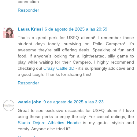
connection.
Responder
Laura Krissi
6 de agosto de 2025 a las 20:59
That's a great perk for USFQ alumni! I remember those
student days fondly, surviving on Pollo Campero! It's
awesome they're still offering deals. Speaking of fun and
food, if anyone's looking for a lighthearted, silly game to
play while waiting for their Campero, I highly recommend
checking out
Crazy Cattle 3D
- it's surprisingly addictive and
a good laugh. Thanks for sharing this!
Responder
wamie john
9 de agosto de 2025 a las 3:23
Great to see exclusive discounts for USFQ alumni! I love
using these perks to enjoy the city. For casual outings, the
Studio Dejore Athletics Hoodie
is my go-to—stylish and
comfy. Anyone else tried it?