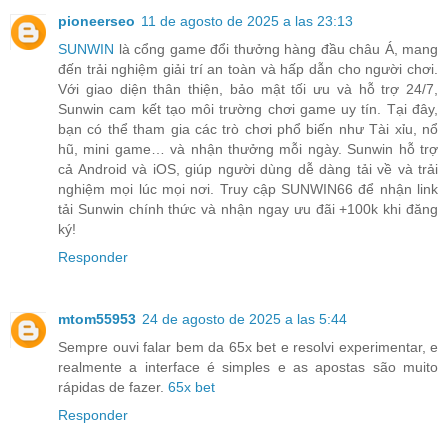
pioneerseo
11 de agosto de 2025 a las 23:13
SUNWIN
là cổng game đổi thưởng hàng đầu châu Á, mang
đến trải nghiệm giải trí an toàn và hấp dẫn cho người chơi.
Với giao diện thân thiện, bảo mật tối ưu và hỗ trợ 24/7,
Sunwin cam kết tạo môi trường chơi game uy tín. Tại đây,
bạn có thể tham gia các trò chơi phổ biến như Tài xỉu, nổ
hũ, mini game… và nhận thưởng mỗi ngày. Sunwin hỗ trợ
cả Android và iOS, giúp người dùng dễ dàng tải về và trải
nghiệm mọi lúc mọi nơi. Truy cập SUNWIN66 để nhận link
tải Sunwin chính thức và nhận ngay ưu đãi +100k khi đăng
ký!
Responder
mtom55953
24 de agosto de 2025 a las 5:44
Sempre ouvi falar bem da 65x bet e resolvi experimentar, e
realmente a interface é simples e as apostas são muito
rápidas de fazer.
65x bet
Responder