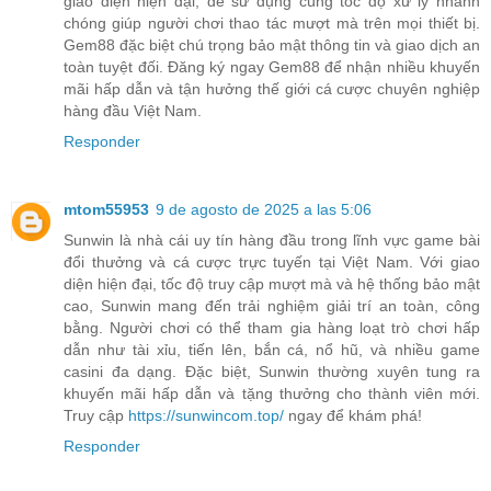
giao diện hiện đại, dễ sử dụng cùng tốc độ xử lý nhanh
chóng giúp người chơi thao tác mượt mà trên mọi thiết bị.
Gem88 đặc biệt chú trọng bảo mật thông tin và giao dịch an
toàn tuyệt đối. Đăng ký ngay Gem88 để nhận nhiều khuyến
mãi hấp dẫn và tận hưởng thế giới cá cược chuyên nghiệp
hàng đầu Việt Nam.
Responder
mtom55953
9 de agosto de 2025 a las 5:06
Sunwin là nhà cái uy tín hàng đầu trong lĩnh vực game bài
đổi thưởng và cá cược trực tuyến tại Việt Nam. Với giao
diện hiện đại, tốc độ truy cập mượt mà và hệ thống bảo mật
cao, Sunwin mang đến trải nghiệm giải trí an toàn, công
bằng. Người chơi có thể tham gia hàng loạt trò chơi hấp
dẫn như tài xỉu, tiến lên, bắn cá, nổ hũ, và nhiều game
casini đa dạng. Đặc biệt, Sunwin thường xuyên tung ra
khuyến mãi hấp dẫn và tặng thưởng cho thành viên mới.
Truy cập
https://sunwincom.top/
ngay để khám phá!
Responder