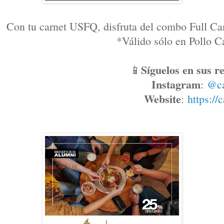
Con tu carnet USFQ, disfruta del combo Full Ca
*Válido sólo en Pollo
Síguelos en sus re
📱
Instagram
: 
@c
Website
: 
https://