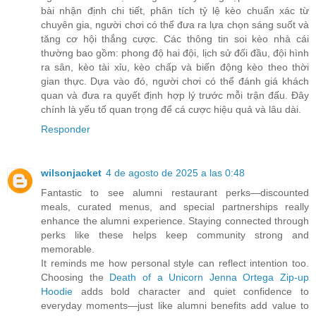
bài nhận định chi tiết, phân tích tỷ lệ kèo chuẩn xác từ
chuyên gia, người chơi có thể đưa ra lựa chọn sáng suốt và
tăng cơ hội thắng cược. Các thông tin soi kèo nhà cái
thường bao gồm: phong độ hai đội, lịch sử đối đầu, đội hình
ra sân, kèo tài xỉu, kèo chấp và biến động kèo theo thời
gian thực. Dựa vào đó, người chơi có thể đánh giá khách
quan và đưa ra quyết định hợp lý trước mỗi trận đấu. Đây
chính là yếu tố quan trọng để cá cược hiệu quả và lâu dài.
Responder
wilsonjacket
4 de agosto de 2025 a las 0:48
Fantastic to see alumni restaurant perks—discounted
meals, curated menus, and special partnerships really
enhance the alumni experience. Staying connected through
perks like these helps keep community strong and
memorable.
It reminds me how personal style can reflect intention too.
Choosing the
Death of a Unicorn Jenna Ortega Zip‑up
Hoodie
adds bold character and quiet confidence to
everyday moments—just like alumni benefits add value to