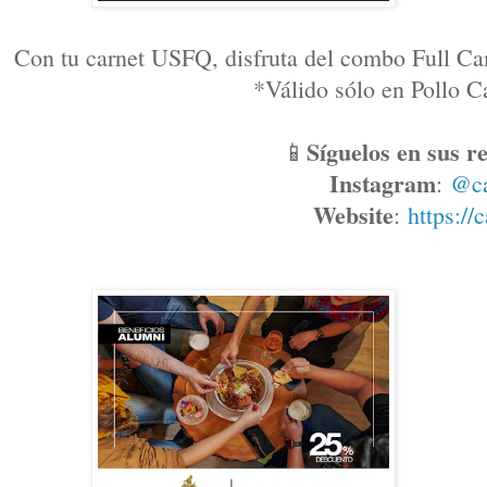
Con tu carnet USFQ, disfruta del combo Full Ca
*Válido sólo en Pollo
Síguelos en sus re
📱
Instagram
: 
@c
Website
: 
https://