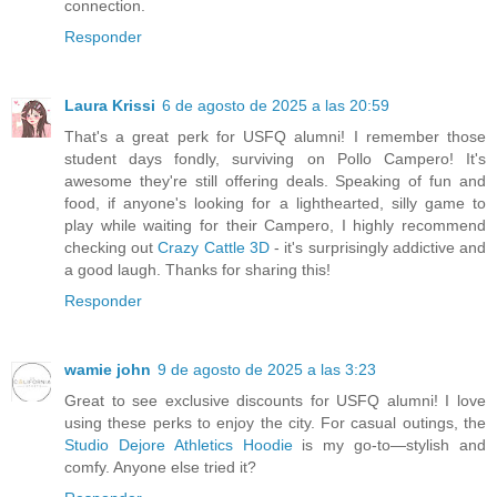
connection.
Responder
Laura Krissi
6 de agosto de 2025 a las 20:59
That's a great perk for USFQ alumni! I remember those
student days fondly, surviving on Pollo Campero! It's
awesome they're still offering deals. Speaking of fun and
food, if anyone's looking for a lighthearted, silly game to
play while waiting for their Campero, I highly recommend
checking out
Crazy Cattle 3D
- it's surprisingly addictive and
a good laugh. Thanks for sharing this!
Responder
wamie john
9 de agosto de 2025 a las 3:23
Great to see exclusive discounts for USFQ alumni! I love
using these perks to enjoy the city. For casual outings, the
Studio Dejore Athletics Hoodie
is my go-to—stylish and
comfy. Anyone else tried it?