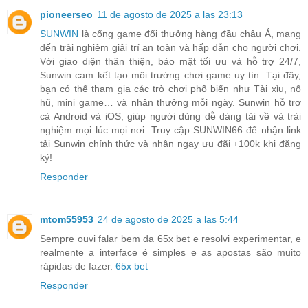
pioneerseo
11 de agosto de 2025 a las 23:13
SUNWIN
là cổng game đổi thưởng hàng đầu châu Á, mang
đến trải nghiệm giải trí an toàn và hấp dẫn cho người chơi.
Với giao diện thân thiện, bảo mật tối ưu và hỗ trợ 24/7,
Sunwin cam kết tạo môi trường chơi game uy tín. Tại đây,
bạn có thể tham gia các trò chơi phổ biến như Tài xỉu, nổ
hũ, mini game… và nhận thưởng mỗi ngày. Sunwin hỗ trợ
cả Android và iOS, giúp người dùng dễ dàng tải về và trải
nghiệm mọi lúc mọi nơi. Truy cập SUNWIN66 để nhận link
tải Sunwin chính thức và nhận ngay ưu đãi +100k khi đăng
ký!
Responder
mtom55953
24 de agosto de 2025 a las 5:44
Sempre ouvi falar bem da 65x bet e resolvi experimentar, e
realmente a interface é simples e as apostas são muito
rápidas de fazer.
65x bet
Responder