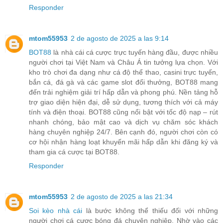
Responder
mtom55953
2 de agosto de 2025 a las 9:14
BOT88
là nhà cái cá cược trực tuyến hàng đầu, được nhiều
người chơi tại Việt Nam và Châu Á tin tưởng lựa chọn. Với
kho trò chơi đa dạng như cá độ thể thao, casini trực tuyến,
bắn cá, đá gà và các game slot đổi thưởng, BOT88 mang
đến trải nghiệm giải trí hấp dẫn và phong phú. Nền tảng hỗ
trợ giao diện hiện đại, dễ sử dụng, tương thích với cả máy
tính và điện thoại. BOT88 cũng nổi bật với tốc độ nạp – rút
nhanh chóng, bảo mật cao và dịch vụ chăm sóc khách
hàng chuyên nghiệp 24/7. Bên cạnh đó, người chơi còn có
cơ hội nhận hàng loạt khuyến mãi hấp dẫn khi đăng ký và
tham gia cá cược tại BOT88.
Responder
mtom55953
2 de agosto de 2025 a las 21:34
Soi kèo nhà cái
là bước không thể thiếu đối với những
người chơi cá cược bóng đá chuyên nghiệp. Nhờ vào các