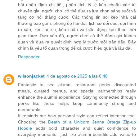
bài nhận định chi tiết, phân tích tỷ lệ kèo chuẩn xác từ
chuyên gia, người chơi có thể đưa ra lựa chọn sáng suốt và
tăng cơ hội thắng cược. Các thông tin soi kèo nhà cái
thường bao gồm: phong độ hai đội, lịch sử đối đầu, đội hình
ra sân, kèo tài xỉu, kèo chấp và biến động kèo theo thời
gian thực. Dựa vào đó, người chơi có thể đánh giá khách
quan và đưa ra quyết định hợp lý trước mỗi trận đấu. Đây
chính là yếu tố quan trọng để cá cược hiệu quả và lâu dài.
Responder
wilsonjacket
4 de agosto de 2025 a las 0:48
Fantastic to see alumni restaurant perks—discounted
meals, curated menus, and special partnerships really
enhance the alumni experience. Staying connected through
perks like these helps keep community strong and
memorable.
It reminds me how personal style can reflect intention too.
Choosing the
Death of a Unicorn Jenna Ortega Zip‑up
Hoodie
adds bold character and quiet confidence to
everyday moments—just like alumni benefits add value to