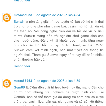
Responder
mtom55953
9 de agosto de 2025 a las 4:34
Sunwin
là nền tảng giải trí trực tuyến nổi bật với hệ sinh thái
trò chơi phong phú như game bài, casini, nổ hũ, tài xỉu và
thể thao ảo. Với công nghệ hiện đại và tốc độ xử lý siêu
mượt, Sunwin mang đến trải nghiệm chơi game đỉnh cao
cho người dùng. Đăng ký tài khoản cực nhanh, tặng ngay
88K cho tân thủ, hỗ trợ nạp rút linh hoạt, an toàn 24/7.
Sunwin cam kết minh bạch, bảo mật tuyệt đối thông tin
người chơi. Tham gia Sunwin ngay hôm nay để nhận nhiều
phần thưởng hấp dẫn!
Responder
mtom55953
9 de agosto de 2025 a las 4:39
Gem88
là điểm đến giải trí trực tuyến uy tín, mang đến cho
người chơi những trải nghiệm cá cược đỉnh cao. Tại
Gem88, bạn có thể tham gia đa dạng trò chơi như cá cược
thể thao, casini live, bắn cá, slot game và xổ số. Hệ thống