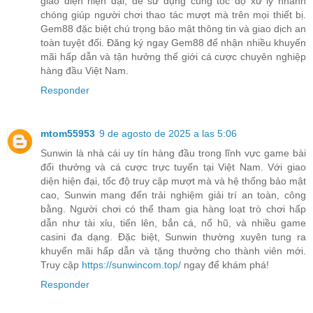
giao diện hiện đại, dễ sử dụng cùng tốc độ xử lý nhanh
chóng giúp người chơi thao tác mượt mà trên mọi thiết bị.
Gem88 đặc biệt chú trọng bảo mật thông tin và giao dịch an
toàn tuyệt đối. Đăng ký ngay Gem88 để nhận nhiều khuyến
mãi hấp dẫn và tận hưởng thế giới cá cược chuyên nghiệp
hàng đầu Việt Nam.
Responder
mtom55953
9 de agosto de 2025 a las 5:06
Sunwin là nhà cái uy tín hàng đầu trong lĩnh vực game bài
đổi thưởng và cá cược trực tuyến tại Việt Nam. Với giao
diện hiện đại, tốc độ truy cập mượt mà và hệ thống bảo mật
cao, Sunwin mang đến trải nghiệm giải trí an toàn, công
bằng. Người chơi có thể tham gia hàng loạt trò chơi hấp
dẫn như tài xỉu, tiến lên, bắn cá, nổ hũ, và nhiều game
casini đa dạng. Đặc biệt, Sunwin thường xuyên tung ra
khuyến mãi hấp dẫn và tặng thưởng cho thành viên mới.
Truy cập
https://sunwincom.top/
ngay để khám phá!
Responder