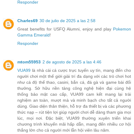
Responder
Charles69
30 de julio de 2025 a las 2:58
Great benefits for USFQ Alumni, enjoy and play
Pokemon
Gamma Emerald
!
Responder
mtom55953
2 de agosto de 2025 a las 4:46
VUA99
là nhà cái cá cược trực tuyến uy tín, mang đến cho
người chơi một thế giới giải trí đa dạng với các trò chơi hot
như cá độ thể thao, casini, bắn cá, đá gà và game bài đổi
thưởng. Sở hữu nền tảng công nghệ hiện đại cùng hệ
thống bảo mật cao cấp, VUA99 cam kết mang lại trải
nghiệm an toàn, mượt mà và minh bạch cho tất cả người
dùng. Giao diện thân thiện, hỗ trợ đa thiết bị và các phương
thức nạp – rút tiện lợi giúp người chơi dễ dàng tham gia mọi
lúc, mọi nơi. Đặc biệt, VUA99 thường xuyên triển khai
chương trình khuyến mãi hấp dẫn, mang đến nhiều cơ hội
thắng lớn cho cả người mới lẫn hội viên lâu năm.