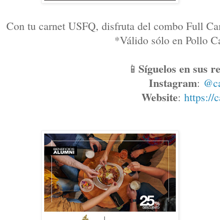
Con tu carnet USFQ, disfruta del combo Full Ca
*Válido sólo en Pollo
Síguelos en sus re
📱
Instagram
: 
@c
Website
: 
https://