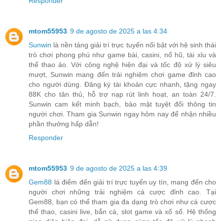
Responder
mtom55953
9 de agosto de 2025 a las 4:34
Sunwin
là nền tảng giải trí trực tuyến nổi bật với hệ sinh thái
trò chơi phong phú như game bài, casini, nổ hũ, tài xỉu và
thể thao ảo. Với công nghệ hiện đại và tốc độ xử lý siêu
mượt, Sunwin mang đến trải nghiệm chơi game đỉnh cao
cho người dùng. Đăng ký tài khoản cực nhanh, tặng ngay
88K cho tân thủ, hỗ trợ nạp rút linh hoạt, an toàn 24/7.
Sunwin cam kết minh bạch, bảo mật tuyệt đối thông tin
người chơi. Tham gia Sunwin ngay hôm nay để nhận nhiều
phần thưởng hấp dẫn!
Responder
mtom55953
9 de agosto de 2025 a las 4:39
Gem88
là điểm đến giải trí trực tuyến uy tín, mang đến cho
người chơi những trải nghiệm cá cược đỉnh cao. Tại
Gem88, bạn có thể tham gia đa dạng trò chơi như cá cược
thể thao, casini live, bắn cá, slot game và xổ số. Hệ thống