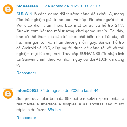
pioneerseo
11 de agosto de 2025 a las 23:13
SUNWIN
là cổng game đổi thưởng hàng đầu châu Á, mang
đến trải nghiệm giải trí an toàn và hấp dẫn cho người chơi.
Với giao diện thân thiện, bảo mật tối ưu và hỗ trợ 24/7,
Sunwin cam kết tạo môi trường chơi game uy tín. Tại đây,
bạn có thể tham gia các trò chơi phổ biến như Tài xỉu, nổ
hũ, mini game… và nhận thưởng mỗi ngày. Sunwin hỗ trợ
cả Android và iOS, giúp người dùng dễ dàng tải về và trải
nghiệm mọi lúc mọi nơi. Truy cập SUNWIN66 để nhận link
tải Sunwin chính thức và nhận ngay ưu đãi +100k khi đăng
ký!
Responder
mtom55953
24 de agosto de 2025 a las 5:44
Sempre ouvi falar bem da 65x bet e resolvi experimentar, e
realmente a interface é simples e as apostas são muito
rápidas de fazer.
65x bet
Responder