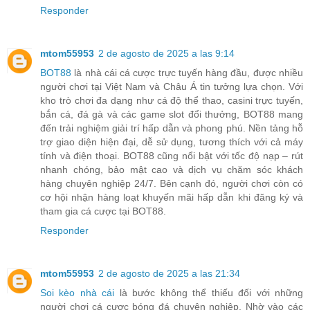
Responder
mtom55953
2 de agosto de 2025 a las 9:14
BOT88
là nhà cái cá cược trực tuyến hàng đầu, được nhiều
người chơi tại Việt Nam và Châu Á tin tưởng lựa chọn. Với
kho trò chơi đa dạng như cá độ thể thao, casini trực tuyến,
bắn cá, đá gà và các game slot đổi thưởng, BOT88 mang
đến trải nghiệm giải trí hấp dẫn và phong phú. Nền tảng hỗ
trợ giao diện hiện đại, dễ sử dụng, tương thích với cả máy
tính và điện thoại. BOT88 cũng nổi bật với tốc độ nạp – rút
nhanh chóng, bảo mật cao và dịch vụ chăm sóc khách
hàng chuyên nghiệp 24/7. Bên cạnh đó, người chơi còn có
cơ hội nhận hàng loạt khuyến mãi hấp dẫn khi đăng ký và
tham gia cá cược tại BOT88.
Responder
mtom55953
2 de agosto de 2025 a las 21:34
Soi kèo nhà cái
là bước không thể thiếu đối với những
người chơi cá cược bóng đá chuyên nghiệp. Nhờ vào các