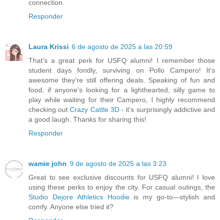
connection.
Responder
Laura Krissi
6 de agosto de 2025 a las 20:59
That's a great perk for USFQ alumni! I remember those
student days fondly, surviving on Pollo Campero! It's
awesome they're still offering deals. Speaking of fun and
food, if anyone's looking for a lighthearted, silly game to
play while waiting for their Campero, I highly recommend
checking out
Crazy Cattle 3D
- it's surprisingly addictive and
a good laugh. Thanks for sharing this!
Responder
wamie john
9 de agosto de 2025 a las 3:23
Great to see exclusive discounts for USFQ alumni! I love
using these perks to enjoy the city. For casual outings, the
Studio Dejore Athletics Hoodie
is my go-to—stylish and
comfy. Anyone else tried it?