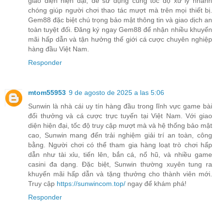
giao diện hiện đại, dễ sử dụng cùng tốc độ xử lý nhanh
chóng giúp người chơi thao tác mượt mà trên mọi thiết bị.
Gem88 đặc biệt chú trọng bảo mật thông tin và giao dịch an
toàn tuyệt đối. Đăng ký ngay Gem88 để nhận nhiều khuyến
mãi hấp dẫn và tận hưởng thế giới cá cược chuyên nghiệp
hàng đầu Việt Nam.
Responder
mtom55953
9 de agosto de 2025 a las 5:06
Sunwin là nhà cái uy tín hàng đầu trong lĩnh vực game bài
đổi thưởng và cá cược trực tuyến tại Việt Nam. Với giao
diện hiện đại, tốc độ truy cập mượt mà và hệ thống bảo mật
cao, Sunwin mang đến trải nghiệm giải trí an toàn, công
bằng. Người chơi có thể tham gia hàng loạt trò chơi hấp
dẫn như tài xỉu, tiến lên, bắn cá, nổ hũ, và nhiều game
casini đa dạng. Đặc biệt, Sunwin thường xuyên tung ra
khuyến mãi hấp dẫn và tặng thưởng cho thành viên mới.
Truy cập
https://sunwincom.top/
ngay để khám phá!
Responder