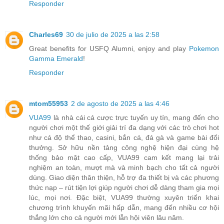
Responder
Charles69
30 de julio de 2025 a las 2:58
Great benefits for USFQ Alumni, enjoy and play
Pokemon
Gamma Emerald
!
Responder
mtom55953
2 de agosto de 2025 a las 4:46
VUA99
là nhà cái cá cược trực tuyến uy tín, mang đến cho
người chơi một thế giới giải trí đa dạng với các trò chơi hot
như cá độ thể thao, casini, bắn cá, đá gà và game bài đổi
thưởng. Sở hữu nền tảng công nghệ hiện đại cùng hệ
thống bảo mật cao cấp, VUA99 cam kết mang lại trải
nghiệm an toàn, mượt mà và minh bạch cho tất cả người
dùng. Giao diện thân thiện, hỗ trợ đa thiết bị và các phương
thức nạp – rút tiện lợi giúp người chơi dễ dàng tham gia mọi
lúc, mọi nơi. Đặc biệt, VUA99 thường xuyên triển khai
chương trình khuyến mãi hấp dẫn, mang đến nhiều cơ hội
thắng lớn cho cả người mới lẫn hội viên lâu năm.