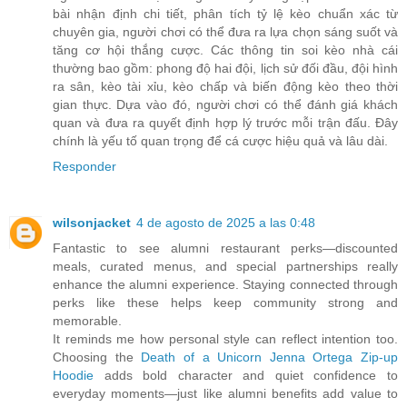
bài nhận định chi tiết, phân tích tỷ lệ kèo chuẩn xác từ
chuyên gia, người chơi có thể đưa ra lựa chọn sáng suốt và
tăng cơ hội thắng cược. Các thông tin soi kèo nhà cái
thường bao gồm: phong độ hai đội, lịch sử đối đầu, đội hình
ra sân, kèo tài xỉu, kèo chấp và biến động kèo theo thời
gian thực. Dựa vào đó, người chơi có thể đánh giá khách
quan và đưa ra quyết định hợp lý trước mỗi trận đấu. Đây
chính là yếu tố quan trọng để cá cược hiệu quả và lâu dài.
Responder
wilsonjacket
4 de agosto de 2025 a las 0:48
Fantastic to see alumni restaurant perks—discounted
meals, curated menus, and special partnerships really
enhance the alumni experience. Staying connected through
perks like these helps keep community strong and
memorable.
It reminds me how personal style can reflect intention too.
Choosing the
Death of a Unicorn Jenna Ortega Zip‑up
Hoodie
adds bold character and quiet confidence to
everyday moments—just like alumni benefits add value to