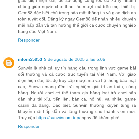
giao diện hiện đại, dễ sử dụng cùng tốc độ xử lý nhanh
chóng giúp người chơi thao tác mượt mà trên mọi thiết bị.
Gem88 đặc biệt chú trọng bảo mật thông tin và giao dịch an
toàn tuyệt đối. Đăng ký ngay Gem88 để nhận nhiều khuyến
mãi hấp dẫn và tận hưởng thế giới cá cược chuyên nghiệp
hàng đầu Việt Nam.
Responder
mtom55953
9 de agosto de 2025 a las 5:06
Sunwin là nhà cái uy tín hàng đầu trong lĩnh vực game bài
đổi thưởng và cá cược trực tuyến tại Việt Nam. Với giao
diện hiện đại, tốc độ truy cập mượt mà và hệ thống bảo mật
cao, Sunwin mang đến trải nghiệm giải trí an toàn, công
bằng. Người chơi có thể tham gia hàng loạt trò chơi hấp
dẫn như tài xỉu, tiến lên, bắn cá, nổ hũ, và nhiều game
casini đa dạng. Đặc biệt, Sunwin thường xuyên tung ra
khuyến mãi hấp dẫn và tặng thưởng cho thành viên mới.
Truy cập
https://sunwincom.top/
ngay để khám phá!
Responder