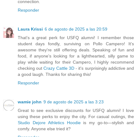
connection.
Responder
Laura Krissi
6 de agosto de 2025 a las 20:59
That's a great perk for USFQ alumni! I remember those
student days fondly, surviving on Pollo Campero! It's
awesome they're still offering deals. Speaking of fun and
food, if anyone's looking for a lighthearted, silly game to
play while waiting for their Campero, I highly recommend
checking out
Crazy Cattle 3D
- it's surprisingly addictive and
a good laugh. Thanks for sharing this!
Responder
wamie john
9 de agosto de 2025 a las 3:23
Great to see exclusive discounts for USFQ alumni! I love
using these perks to enjoy the city. For casual outings, the
Studio Dejore Athletics Hoodie
is my go-to—stylish and
comfy. Anyone else tried it?