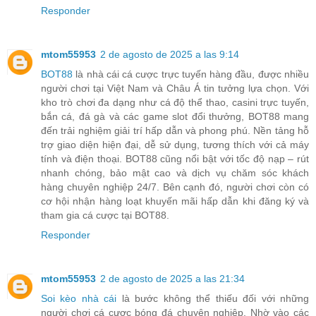
Responder
mtom55953
2 de agosto de 2025 a las 9:14
BOT88
là nhà cái cá cược trực tuyến hàng đầu, được nhiều
người chơi tại Việt Nam và Châu Á tin tưởng lựa chọn. Với
kho trò chơi đa dạng như cá độ thể thao, casini trực tuyến,
bắn cá, đá gà và các game slot đổi thưởng, BOT88 mang
đến trải nghiệm giải trí hấp dẫn và phong phú. Nền tảng hỗ
trợ giao diện hiện đại, dễ sử dụng, tương thích với cả máy
tính và điện thoại. BOT88 cũng nổi bật với tốc độ nạp – rút
nhanh chóng, bảo mật cao và dịch vụ chăm sóc khách
hàng chuyên nghiệp 24/7. Bên cạnh đó, người chơi còn có
cơ hội nhận hàng loạt khuyến mãi hấp dẫn khi đăng ký và
tham gia cá cược tại BOT88.
Responder
mtom55953
2 de agosto de 2025 a las 21:34
Soi kèo nhà cái
là bước không thể thiếu đối với những
người chơi cá cược bóng đá chuyên nghiệp. Nhờ vào các