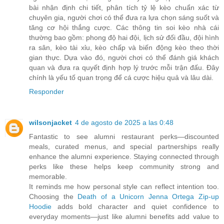
bài nhận định chi tiết, phân tích tỷ lệ kèo chuẩn xác từ
chuyên gia, người chơi có thể đưa ra lựa chọn sáng suốt và
tăng cơ hội thắng cược. Các thông tin soi kèo nhà cái
thường bao gồm: phong độ hai đội, lịch sử đối đầu, đội hình
ra sân, kèo tài xỉu, kèo chấp và biến động kèo theo thời
gian thực. Dựa vào đó, người chơi có thể đánh giá khách
quan và đưa ra quyết định hợp lý trước mỗi trận đấu. Đây
chính là yếu tố quan trọng để cá cược hiệu quả và lâu dài.
Responder
wilsonjacket
4 de agosto de 2025 a las 0:48
Fantastic to see alumni restaurant perks—discounted
meals, curated menus, and special partnerships really
enhance the alumni experience. Staying connected through
perks like these helps keep community strong and
memorable.
It reminds me how personal style can reflect intention too.
Choosing the
Death of a Unicorn Jenna Ortega Zip‑up
Hoodie
adds bold character and quiet confidence to
everyday moments—just like alumni benefits add value to