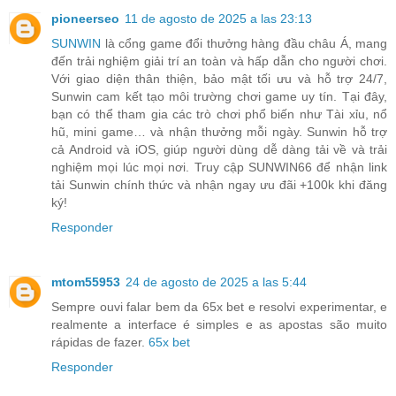
pioneerseo
11 de agosto de 2025 a las 23:13
SUNWIN
là cổng game đổi thưởng hàng đầu châu Á, mang
đến trải nghiệm giải trí an toàn và hấp dẫn cho người chơi.
Với giao diện thân thiện, bảo mật tối ưu và hỗ trợ 24/7,
Sunwin cam kết tạo môi trường chơi game uy tín. Tại đây,
bạn có thể tham gia các trò chơi phổ biến như Tài xỉu, nổ
hũ, mini game… và nhận thưởng mỗi ngày. Sunwin hỗ trợ
cả Android và iOS, giúp người dùng dễ dàng tải về và trải
nghiệm mọi lúc mọi nơi. Truy cập SUNWIN66 để nhận link
tải Sunwin chính thức và nhận ngay ưu đãi +100k khi đăng
ký!
Responder
mtom55953
24 de agosto de 2025 a las 5:44
Sempre ouvi falar bem da 65x bet e resolvi experimentar, e
realmente a interface é simples e as apostas são muito
rápidas de fazer.
65x bet
Responder