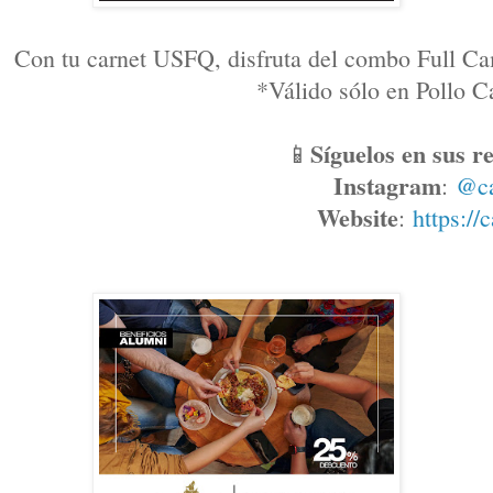
Con tu carnet USFQ, disfruta del combo Full Ca
*Válido sólo en Pollo
Síguelos en sus re
📱
Instagram
: 
@c
Website
: 
https://