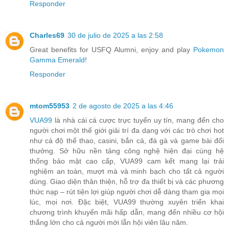
Responder
Charles69
30 de julio de 2025 a las 2:58
Great benefits for USFQ Alumni, enjoy and play
Pokemon
Gamma Emerald
!
Responder
mtom55953
2 de agosto de 2025 a las 4:46
VUA99
là nhà cái cá cược trực tuyến uy tín, mang đến cho
người chơi một thế giới giải trí đa dạng với các trò chơi hot
như cá độ thể thao, casini, bắn cá, đá gà và game bài đổi
thưởng. Sở hữu nền tảng công nghệ hiện đại cùng hệ
thống bảo mật cao cấp, VUA99 cam kết mang lại trải
nghiệm an toàn, mượt mà và minh bạch cho tất cả người
dùng. Giao diện thân thiện, hỗ trợ đa thiết bị và các phương
thức nạp – rút tiện lợi giúp người chơi dễ dàng tham gia mọi
lúc, mọi nơi. Đặc biệt, VUA99 thường xuyên triển khai
chương trình khuyến mãi hấp dẫn, mang đến nhiều cơ hội
thắng lớn cho cả người mới lẫn hội viên lâu năm.