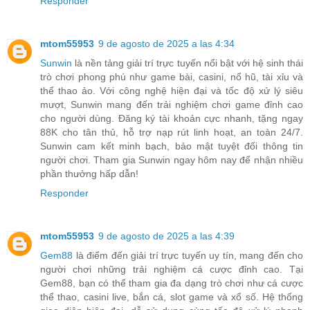
Responder
mtom55953
9 de agosto de 2025 a las 4:34
Sunwin
là nền tảng giải trí trực tuyến nổi bật với hệ sinh thái
trò chơi phong phú như game bài, casini, nổ hũ, tài xỉu và
thể thao ảo. Với công nghệ hiện đại và tốc độ xử lý siêu
mượt, Sunwin mang đến trải nghiệm chơi game đỉnh cao
cho người dùng. Đăng ký tài khoản cực nhanh, tặng ngay
88K cho tân thủ, hỗ trợ nạp rút linh hoạt, an toàn 24/7.
Sunwin cam kết minh bạch, bảo mật tuyệt đối thông tin
người chơi. Tham gia Sunwin ngay hôm nay để nhận nhiều
phần thưởng hấp dẫn!
Responder
mtom55953
9 de agosto de 2025 a las 4:39
Gem88
là điểm đến giải trí trực tuyến uy tín, mang đến cho
người chơi những trải nghiệm cá cược đỉnh cao. Tại
Gem88, bạn có thể tham gia đa dạng trò chơi như cá cược
thể thao, casini live, bắn cá, slot game và xổ số. Hệ thống