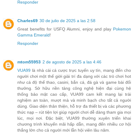
Responder
Charles69
30 de julio de 2025 a las 2:58
Great benefits for USFQ Alumni, enjoy and play
Pokemon
Gamma Emerald
!
Responder
mtom55953
2 de agosto de 2025 a las 4:46
VUA99
là nhà cái cá cược trực tuyến uy tín, mang đến cho
người chơi một thế giới giải trí đa dạng với các trò chơi hot
như cá độ thể thao, casini, bắn cá, đá gà và game bài đổi
thưởng. Sở hữu nền tảng công nghệ hiện đại cùng hệ
thống bảo mật cao cấp, VUA99 cam kết mang lại trải
nghiệm an toàn, mượt mà và minh bạch cho tất cả người
dùng. Giao diện thân thiện, hỗ trợ đa thiết bị và các phương
thức nạp – rút tiện lợi giúp người chơi dễ dàng tham gia mọi
lúc, mọi nơi. Đặc biệt, VUA99 thường xuyên triển khai
chương trình khuyến mãi hấp dẫn, mang đến nhiều cơ hội
thắng lớn cho cả người mới lẫn hội viên lâu năm.