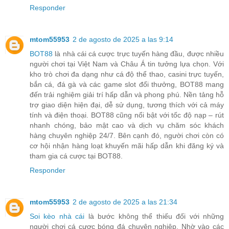
Responder
mtom55953
2 de agosto de 2025 a las 9:14
BOT88
là nhà cái cá cược trực tuyến hàng đầu, được nhiều
người chơi tại Việt Nam và Châu Á tin tưởng lựa chọn. Với
kho trò chơi đa dạng như cá độ thể thao, casini trực tuyến,
bắn cá, đá gà và các game slot đổi thưởng, BOT88 mang
đến trải nghiệm giải trí hấp dẫn và phong phú. Nền tảng hỗ
trợ giao diện hiện đại, dễ sử dụng, tương thích với cả máy
tính và điện thoại. BOT88 cũng nổi bật với tốc độ nạp – rút
nhanh chóng, bảo mật cao và dịch vụ chăm sóc khách
hàng chuyên nghiệp 24/7. Bên cạnh đó, người chơi còn có
cơ hội nhận hàng loạt khuyến mãi hấp dẫn khi đăng ký và
tham gia cá cược tại BOT88.
Responder
mtom55953
2 de agosto de 2025 a las 21:34
Soi kèo nhà cái
là bước không thể thiếu đối với những
người chơi cá cược bóng đá chuyên nghiệp. Nhờ vào các