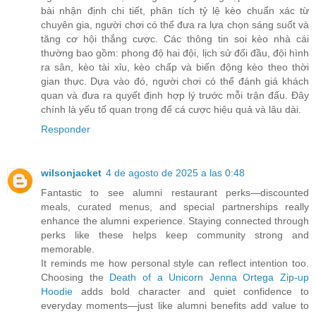
bài nhận định chi tiết, phân tích tỷ lệ kèo chuẩn xác từ
chuyên gia, người chơi có thể đưa ra lựa chọn sáng suốt và
tăng cơ hội thắng cược. Các thông tin soi kèo nhà cái
thường bao gồm: phong độ hai đội, lịch sử đối đầu, đội hình
ra sân, kèo tài xỉu, kèo chấp và biến động kèo theo thời
gian thực. Dựa vào đó, người chơi có thể đánh giá khách
quan và đưa ra quyết định hợp lý trước mỗi trận đấu. Đây
chính là yếu tố quan trọng để cá cược hiệu quả và lâu dài.
Responder
wilsonjacket
4 de agosto de 2025 a las 0:48
Fantastic to see alumni restaurant perks—discounted
meals, curated menus, and special partnerships really
enhance the alumni experience. Staying connected through
perks like these helps keep community strong and
memorable.
It reminds me how personal style can reflect intention too.
Choosing the
Death of a Unicorn Jenna Ortega Zip‑up
Hoodie
adds bold character and quiet confidence to
everyday moments—just like alumni benefits add value to