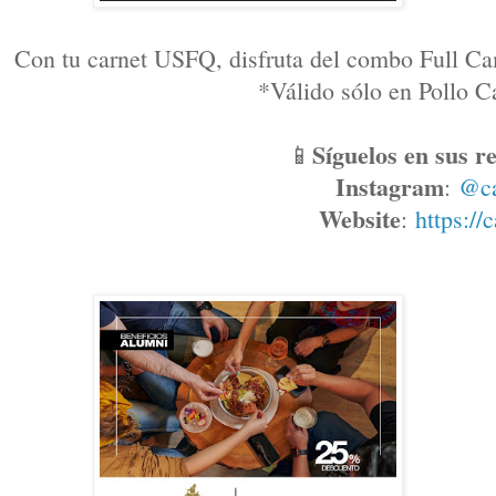
Con tu carnet USFQ, disfruta del combo Full Ca
*Válido sólo en Pollo
Síguelos en sus re
📱
Instagram
: 
@c
Website
: 
https://