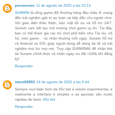
pioneerseo
11 de agosto de 2025 a las 23:13
SUNWIN
là cổng game đổi thưởng hàng đầu châu Á, mang
đến trải nghiệm giải trí an toàn và hấp dẫn cho người chơi.
Với giao diện thân thiện, bảo mật tối ưu và hỗ trợ 24/7,
Sunwin cam kết tạo môi trường chơi game uy tín. Tại đây,
bạn có thể tham gia các trò chơi phổ biến như Tài xỉu, nổ
hũ, mini game… và nhận thưởng mỗi ngày. Sunwin hỗ trợ
cả Android và iOS, giúp người dùng dễ dàng tải về và trải
nghiệm mọi lúc mọi nơi. Truy cập SUNWIN66 để nhận link
tải Sunwin chính thức và nhận ngay ưu đãi +100k khi đăng
ký!
Responder
mtom55953
24 de agosto de 2025 a las 5:44
Sempre ouvi falar bem da 65x bet e resolvi experimentar, e
realmente a interface é simples e as apostas são muito
rápidas de fazer.
65x bet
Responder