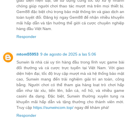
giao diện hiện đại, dễ sử dụng cùng tốc độ xử lý nhanh
chóng giúp người chơi thao tác mượt mà trên mọi thiết bị.
Gem88 đặc biệt chú trọng bảo mật thông tin và giao dịch an
toàn tuyệt đối. Đăng ký ngay Gem88 để nhận nhiều khuyến
mãi hấp dẫn và tận hưởng thế giới cá cược chuyên nghiệp
hàng đầu Việt Nam.
Responder
mtom55953
9 de agosto de 2025 a las 5:06
Sunwin là nhà cái uy tín hàng đầu trong lĩnh vực game bài
đổi thưởng và cá cược trực tuyến tại Việt Nam. Với giao
diện hiện đại, tốc độ truy cập mượt mà và hệ thống bảo mật
cao, Sunwin mang đến trải nghiệm giải trí an toàn, công
bằng. Người chơi có thể tham gia hàng loạt trò chơi hấp
dẫn như tài xỉu, tiến lên, bắn cá, nổ hũ, và nhiều game
casini đa dạng. Đặc biệt, Sunwin thường xuyên tung ra
khuyến mãi hấp dẫn và tặng thưởng cho thành viên mới.
Truy cập
https://sunwincom.top/
ngay để khám phá!
Responder