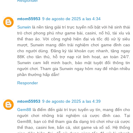
Responder
mtom55953
9 de agosto de 2025 a las 4:34
Sunwin
là nền tảng giải trí trực tuyến nổi bật với hệ sinh thái
trò chơi phong phú như game bài, casini, nổ hũ, tài xỉu và
thể thao ảo. Với công nghệ hiện đại và tốc độ xử lý siêu
mượt, Sunwin mang đến trải nghiệm chơi game đỉnh cao
cho người dùng. Đăng ký tài khoản cực nhanh, tặng ngay
88K cho tân thủ, hỗ trợ nạp rút linh hoạt, an toàn 24/7.
Sunwin cam kết minh bạch, bảo mật tuyệt đối thông tin
người chơi. Tham gia Sunwin ngay hôm nay để nhận nhiều
phần thưởng hấp dẫn!
Responder
mtom55953
9 de agosto de 2025 a las 4:39
Gem88
là điểm đến giải trí trực tuyến uy tín, mang đến cho
người chơi những trải nghiệm cá cược đỉnh cao. Tại
Gem88, bạn có thể tham gia đa dạng trò chơi như cá cược
thể thao, casini live, bắn cá, slot game và xổ số. Hệ thống