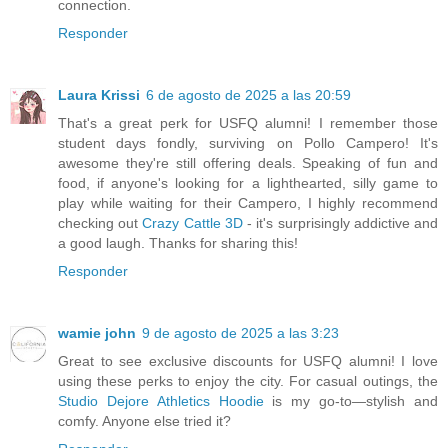
connection.
Responder
Laura Krissi
6 de agosto de 2025 a las 20:59
That's a great perk for USFQ alumni! I remember those
student days fondly, surviving on Pollo Campero! It's
awesome they're still offering deals. Speaking of fun and
food, if anyone's looking for a lighthearted, silly game to
play while waiting for their Campero, I highly recommend
checking out
Crazy Cattle 3D
- it's surprisingly addictive and
a good laugh. Thanks for sharing this!
Responder
wamie john
9 de agosto de 2025 a las 3:23
Great to see exclusive discounts for USFQ alumni! I love
using these perks to enjoy the city. For casual outings, the
Studio Dejore Athletics Hoodie
is my go-to—stylish and
comfy. Anyone else tried it?