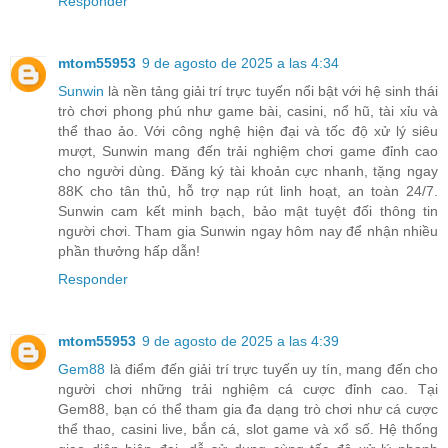
Responder
mtom55953
9 de agosto de 2025 a las 4:34
Sunwin
là nền tảng giải trí trực tuyến nổi bật với hệ sinh thái
trò chơi phong phú như game bài, casini, nổ hũ, tài xỉu và
thể thao ảo. Với công nghệ hiện đại và tốc độ xử lý siêu
mượt, Sunwin mang đến trải nghiệm chơi game đỉnh cao
cho người dùng. Đăng ký tài khoản cực nhanh, tặng ngay
88K cho tân thủ, hỗ trợ nạp rút linh hoạt, an toàn 24/7.
Sunwin cam kết minh bạch, bảo mật tuyệt đối thông tin
người chơi. Tham gia Sunwin ngay hôm nay để nhận nhiều
phần thưởng hấp dẫn!
Responder
mtom55953
9 de agosto de 2025 a las 4:39
Gem88
là điểm đến giải trí trực tuyến uy tín, mang đến cho
người chơi những trải nghiệm cá cược đỉnh cao. Tại
Gem88, bạn có thể tham gia đa dạng trò chơi như cá cược
thể thao, casini live, bắn cá, slot game và xổ số. Hệ thống