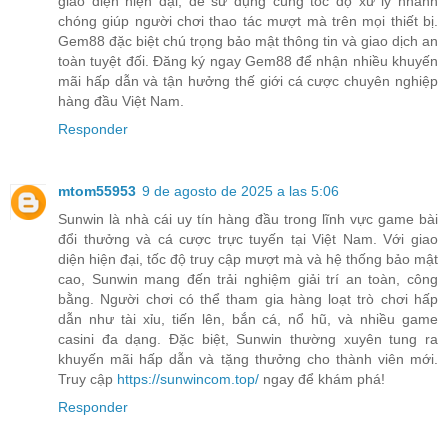
giao diện hiện đại, dễ sử dụng cùng tốc độ xử lý nhanh
chóng giúp người chơi thao tác mượt mà trên mọi thiết bị.
Gem88 đặc biệt chú trọng bảo mật thông tin và giao dịch an
toàn tuyệt đối. Đăng ký ngay Gem88 để nhận nhiều khuyến
mãi hấp dẫn và tận hưởng thế giới cá cược chuyên nghiệp
hàng đầu Việt Nam.
Responder
mtom55953
9 de agosto de 2025 a las 5:06
Sunwin là nhà cái uy tín hàng đầu trong lĩnh vực game bài
đổi thưởng và cá cược trực tuyến tại Việt Nam. Với giao
diện hiện đại, tốc độ truy cập mượt mà và hệ thống bảo mật
cao, Sunwin mang đến trải nghiệm giải trí an toàn, công
bằng. Người chơi có thể tham gia hàng loạt trò chơi hấp
dẫn như tài xỉu, tiến lên, bắn cá, nổ hũ, và nhiều game
casini đa dạng. Đặc biệt, Sunwin thường xuyên tung ra
khuyến mãi hấp dẫn và tặng thưởng cho thành viên mới.
Truy cập
https://sunwincom.top/
ngay để khám phá!
Responder