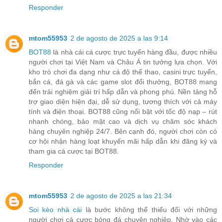
Responder
mtom55953
2 de agosto de 2025 a las 9:14
BOT88
là nhà cái cá cược trực tuyến hàng đầu, được nhiều
người chơi tại Việt Nam và Châu Á tin tưởng lựa chọn. Với
kho trò chơi đa dạng như cá độ thể thao, casini trực tuyến,
bắn cá, đá gà và các game slot đổi thưởng, BOT88 mang
đến trải nghiệm giải trí hấp dẫn và phong phú. Nền tảng hỗ
trợ giao diện hiện đại, dễ sử dụng, tương thích với cả máy
tính và điện thoại. BOT88 cũng nổi bật với tốc độ nạp – rút
nhanh chóng, bảo mật cao và dịch vụ chăm sóc khách
hàng chuyên nghiệp 24/7. Bên cạnh đó, người chơi còn có
cơ hội nhận hàng loạt khuyến mãi hấp dẫn khi đăng ký và
tham gia cá cược tại BOT88.
Responder
mtom55953
2 de agosto de 2025 a las 21:34
Soi kèo nhà cái
là bước không thể thiếu đối với những
người chơi cá cược bóng đá chuyên nghiệp. Nhờ vào các