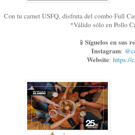
Con tu carnet USFQ, disfruta del combo Full Ca
*Válido sólo en Pollo
Síguelos en sus re
📱
Instagram
: 
@c
Website
: 
https://