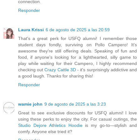
connection.
Responder
Laura Krissi
6 de agosto de 2025 a las 20:59
That's a great perk for USFQ alumni! I remember those
student days fondly, surviving on Pollo Campero! It's
awesome they're still offering deals. Speaking of fun and
food, if anyone's looking for a lighthearted, silly game to
play while waiting for their Campero, I highly recommend
checking out
Crazy Cattle 3D
- it's surprisingly addictive and
a good laugh. Thanks for sharing this!
Responder
wamie john
9 de agosto de 2025 a las 3:23
Great to see exclusive discounts for USFQ alumni! I love
using these perks to enjoy the city. For casual outings, the
Studio Dejore Athletics Hoodie
is my go-to—stylish and
comfy. Anyone else tried it?