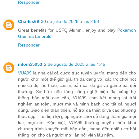
Responder
Charles69
30 de julio de 2025 a las 2:58
Great benefits for USFQ Alumni, enjoy and play
Pokemon
Gamma Emerald
!
Responder
mtom55953
2 de agosto de 2025 a las 4:46
VUA99
là nhà cái cá cược trực tuyến uy tín, mang đến cho
người chơi một thế giới giải trí đa dạng với các trò chơi hot
như cá độ thể thao, casini, bắn cá, đá gà và game bài đổi
thưởng. Sở hữu nền tảng công nghệ hiện đại cùng hệ
thống bảo mật cao cấp, VUA99 cam kết mang lại trải
nghiệm an toàn, mượt mà và minh bạch cho tất cả người
dùng. Giao diện thân thiện, hỗ trợ đa thiết bị và các phương
thức nạp – rút tiện lợi giúp người chơi dễ dàng tham gia mọi
lúc, mọi nơi. Đặc biệt, VUA99 thường xuyên triển khai
chương trình khuyến mãi hấp dẫn, mang đến nhiều cơ hội
thắng lớn cho cả người mới lẫn hội viên lâu năm.