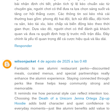
bài nhận định chi tiết, phân tích tỷ lệ kèo chuẩn xác từ
chuyên gia, người chơi có thể đưa ra lựa chọn sáng suốt và
tăng cơ hội thắng cược. Các thông tin soi kèo nhà cái
thường bao gồm: phong độ hai đội, lịch sử đối đầu, đội hình
ra sân, kèo tài xỉu, kèo chấp và biến động kèo theo thời
gian thực. Dựa vào đó, người chơi có thể đánh giá khách
quan và đưa ra quyết định hợp lý trước mỗi trận đấu. Đây
chính là yếu tố quan trọng để cá cược hiệu quả và lâu dài.
Responder
wilsonjacket
4 de agosto de 2025 a las 0:48
Fantastic to see alumni restaurant perks—discounted
meals, curated menus, and special partnerships really
enhance the alumni experience. Staying connected through
perks like these helps keep community strong and
memorable.
It reminds me how personal style can reflect intention too.
Choosing the
Death of a Unicorn Jenna Ortega Zip‑up
Hoodie
adds bold character and quiet confidence to
everyday moments—just like alumni benefits add value to