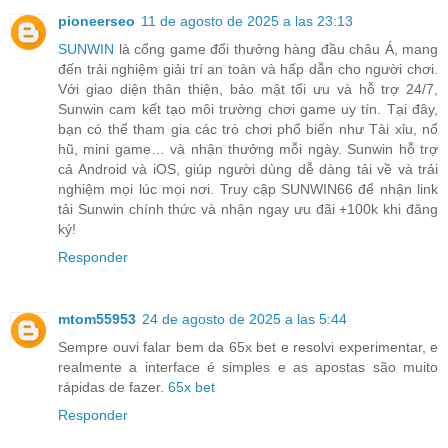
pioneerseo
11 de agosto de 2025 a las 23:13
SUNWIN
là cổng game đổi thưởng hàng đầu châu Á, mang
đến trải nghiệm giải trí an toàn và hấp dẫn cho người chơi.
Với giao diện thân thiện, bảo mật tối ưu và hỗ trợ 24/7,
Sunwin cam kết tạo môi trường chơi game uy tín. Tại đây,
bạn có thể tham gia các trò chơi phổ biến như Tài xỉu, nổ
hũ, mini game… và nhận thưởng mỗi ngày. Sunwin hỗ trợ
cả Android và iOS, giúp người dùng dễ dàng tải về và trải
nghiệm mọi lúc mọi nơi. Truy cập SUNWIN66 để nhận link
tải Sunwin chính thức và nhận ngay ưu đãi +100k khi đăng
ký!
Responder
mtom55953
24 de agosto de 2025 a las 5:44
Sempre ouvi falar bem da 65x bet e resolvi experimentar, e
realmente a interface é simples e as apostas são muito
rápidas de fazer.
65x bet
Responder