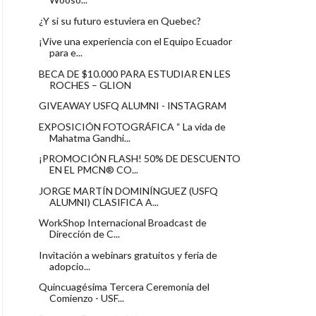
¿Y si su futuro estuviera en Quebec?
¡Vive una experiencia con el Equipo Ecuador
para e...
BECA DE $10.000 PARA ESTUDIAR EN LES
ROCHES – GLION
GIVEAWAY USFQ ALUMNI - INSTAGRAM
EXPOSICIÓN FOTOGRÁFICA “ La vida de
Mahatma Gandhi...
¡PROMOCIÓN FLASH! 50% DE DESCUENTO
EN EL PMCN® CO...
JORGE MARTÍN DOMINÍNGUEZ (USFQ
ALUMNI) CLASIFICA A...
WorkShop Internacional Broadcast de
Dirección de C...
Invitación a webinars gratuitos y feria de
adopcio...
Quincuagésima Tercera Ceremonia del
Comienzo - USF...