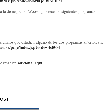
/
index.jsp?code=solbridge_
n070103a
 a la de negocios, Woosong ofrece los siguientes programas:
lumnos que estudien alguno de los dos programas anteriores se
.ac.kr/page/
index.jsp?code=sis0904
formación adicional aquí
POST