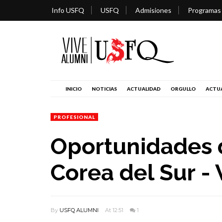
Info USFQ
USFQ
Admisiones
Programas
INICIO
NOTICIAS
ACTUALIDAD
ORGULLO
ACTUA
PROFESIONAL
Oportunidades 
Corea del Sur -
By
USFQ ALUMNI
At 12:51
1