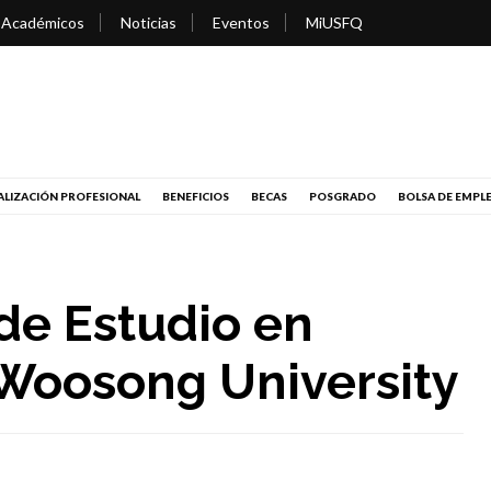
 Académicos
Noticias
Eventos
MiUSFQ
LIZACIÓN PROFESIONAL
BENEFICIOS
BECAS
POSGRADO
BOLSA DE EMPL
de Estudio en
 Woosong University