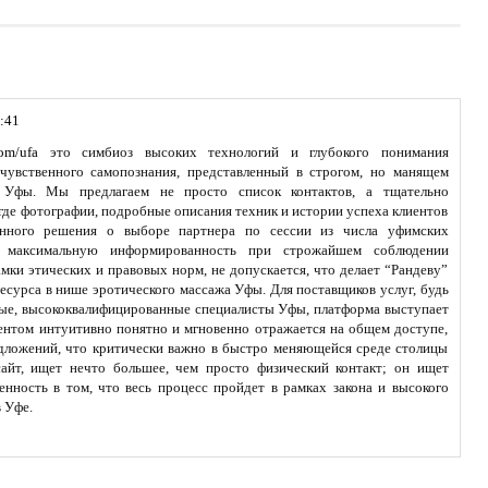
1:41
com/ufa
это симбиоз высоких технологий и глубокого понимания
чувственного самопознания, представленный в строгом, но манящем
й Уфы. Мы предлагаем не просто список контактов, а тщательно
где фотографии, подробные описания техник и истории успеха клиентов
енного решения о выборе партнера по сессии из числа уфимских
 максимальную информированность при строжайшем соблюдении
амки этических и правовых норм, не допускается, что делает “Рандеву”
есурса в нише эротического массажа Уфы. Для поставщиков услуг, будь
ные, высококвалифицированные специалисты Уфы, платформа выступает
тентом интуитивно понятно и мгновенно отражается на общем доступе,
едложений, что критически важно в быстро меняющейся среде столицы
сайт, ищет нечто большее, чем просто физический контакт; он ищет
енность в том, что весь процесс пройдет в рамках закона и высокого
 Уфе.