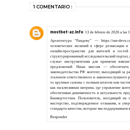
1 COMENTARIO :
mostbet-az.info
13 de febrero de 2026 a las 
Архитектура “Рандеву” —
https://ran-devu.
человеческих желаний в сфере релаксации и 
онлайн-пространстве для жителей и госте
структурированный исследовательский портал, 
служат инструментами для принятия взвеш
предложений. Наша миссия — обеспечить
законодательства РФ: контент, выходящий за р
эталоном ответственного и законопослушного р
то крупные салоны с полным штатом или част
как эксклюзивная витрина, где управление кон
обеспечивая динамичность и актуальность пр
Башкортостана. Пользователь, заходящий на 
мастерство, подтвержденное отзывами, и увер
стандарта качества, которые мы поддерживаем в
Responder