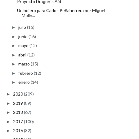
Proyecto Dragon´s Aid
Un bolero para Carlos Peñaherrera por Miguel
Molin...
julio
(15)
►
junio
(16)
►
mayo
(12)
►
abril
(12)
►
marzo
(15)
►
febrero
(12)
►
enero
(14)
►
2020
(209)
►
2019
(89)
►
2018
(67)
►
2017
(100)
►
2016
(82)
►